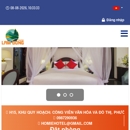
08-08-2026, 10:33:33
Đăng nhập
H15, KHU QUY HOẠCH: CÔNG VIÊN VĂN HÓA VÀ ĐÔ THỊ, PHƯỜNG
0987290936
HOMIEHOTEL@GMAIL.COM
Đặt phòng