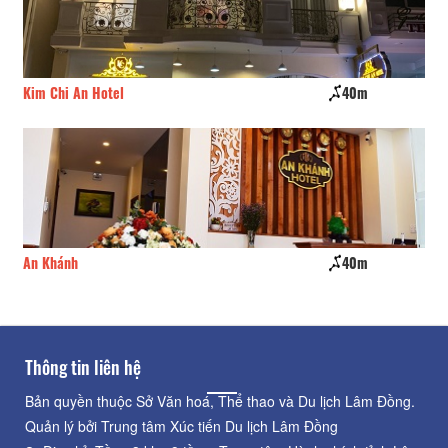
Kim Chi An Hotel
40m
Ch
An Khánh
40m
Đồ
Thông tin liên hệ
Bản quyền thuộc Sở Văn hoá, Thể thao và Du lịch Lâm Đồng.
Quản lý bởi Trung tâm Xúc tiến Du lịch Lâm Đồng