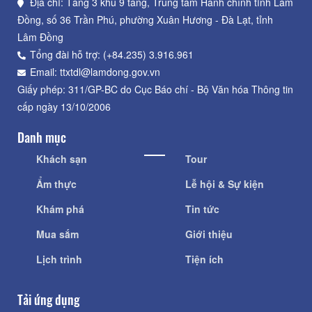
Địa chỉ: Tầng 3 khu 9 tầng, Trung tâm Hành chính tỉnh Lâm
Đồng, số 36 Trần Phú, phường Xuân Hương - Đà Lạt, tỉnh
Lâm Đồng
Tổng đài hỗ trợ: (+84.235) 3.916.961
Email: ttxtdl@lamdong.gov.vn
Giấy phép: 311/GP-BC do Cục Báo chí - Bộ Văn hóa Thông tin
cấp ngày 13/10/2006
Danh mục
Khách sạn
Tour
Ẩm thực
Lễ hội & Sự kiện
Khám phá
Tin tức
Mua sắm
Giới thiệu
Lịch trình
Tiện ích
Tải ứng dụng