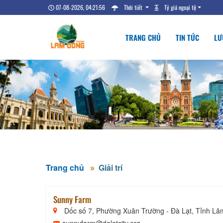
07-08-2026, 04:21:57
Thời tiết
Tỷ giá ngoại tệ
TRANG CHỦ
TIN TỨC
LƯ
Trang chủ
Giải trí
Sunny Farm
Dốc số 7, Phường Xuân Trường - Đà Lạt, Tỉnh L