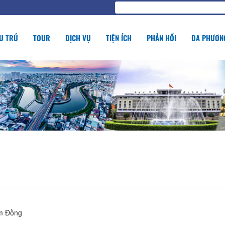
U TRÚ
TOUR
DỊCH VỤ
TIỆN ÍCH
PHẢN HỒI
ĐA PHƯƠNG
âm Đồng