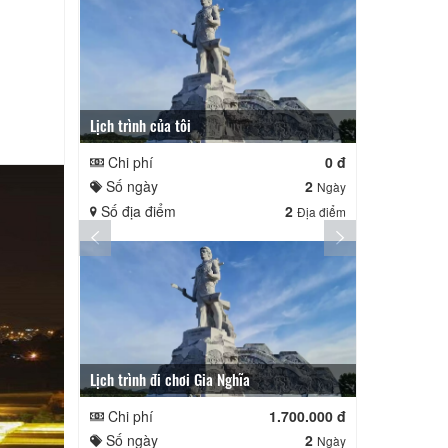
Lịch trình của tôi
Lịch trình củ
Chi phí
0 đ
Chi phí
Số ngày
2
Số ngày
Ngày
Số địa điểm
2
Số địa điể
Địa điểm
Lịch trình đi chơi Gia Nghĩa
Quê Hương
Chi phí
1.700.000 đ
Chi phí
Số ngày
2
Số ngày
Ngày