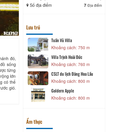
Số địa điểm
7
Số địa điể
Địa điểm
Lưu trú
Tuấn Vũ Villa
 670 m
Khoảng cách: 750 m
Villa Trịnh Hoài Đức
thánh đó,
 đồ sống
 730 m
Khoảng cách: 760 m
được từng
CSLT du lịch Đăng Hoa Lầu
 rộng lớn
 730 m
Khoảng cách: 800 m
g có thể
ước gió.
S
iền
Goldern Apple
 750 m
Khoảng cách: 800 m
Ẩm thực