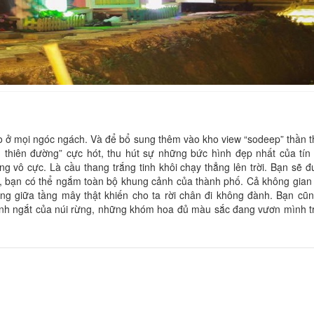
Lê
Hằng Minh Anh
Khoảng cách: 460 m
Khoảng cách:
Choi house
CSLT Lê Home
ảo ở mọi ngóc ngách. Và để bổ sung thêm vào kho view “sodeep” thần 
 thiên đường” cực hót, thu hút sự những bức hình đẹp nhất của tín
Khoảng cách:
Khoảng cách: 460 m
ng vô cực. Là cầu thang trắng tinh khôi chạy thẳng lên trời. Bạn sẽ 
Villa Atiso
Lê
ày, bạn có thể ngắm toàn bộ khung cảnh của thành phố. Cả không gian
Khoảng cách:
Khoảng cách: 500 m
g giữa tầng mây thật khiến cho ta rời chân đi không đành. Bạn cũn
nh ngắt của núi rừng, những khóm hoa đủ màu sắc đang vươn mình tr
Miso Villa
Nguyễn Thị Thu H
Khoảng cách: 520 m
Khoảng cách: