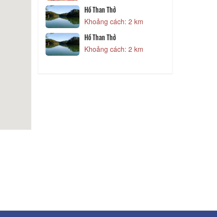
Hồ Than Thở
g lồ
Khoảng cách: 2 km
1,89 km
Hồ Than Thở
Đ
g lồ
Khoảng cách: 2 km
1,89 km