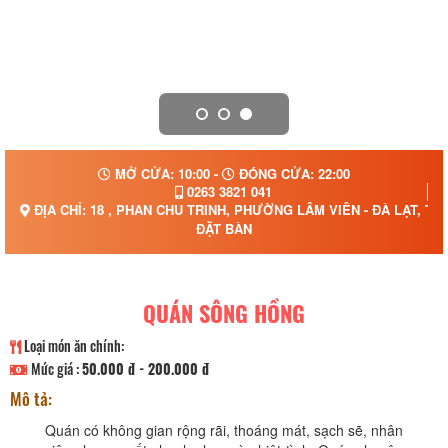
MỞ CỬA: 10:00 -
ĐÓNG CỬA: 22:00
0263 3821 041
ĐỊA CHỈ: 18 , PHAN CHU TRINH, PHƯỜNG LÂM VIÊN - ĐÀ LẠT, T
ĐẶT BÀN
QUÁN SÔNG HỒNG
Loại món ăn chính:
Mức giá :
50.000 đ - 200.000 đ
Mô tả:
Quán có không gian rộng rãi, thoáng mát, sạch sẽ, nhân