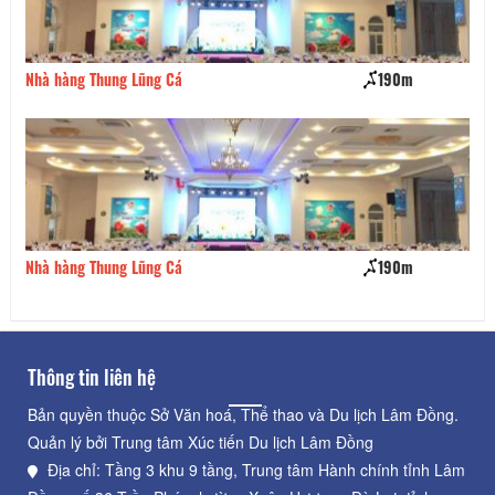
Nhà hàng Thung Lũng Cá
190m
Al
Nhà hàng Thung Lũng Cá
190m
Bá
Thông tin liên hệ
Bản quyền thuộc Sở Văn hoá, Thể thao và Du lịch Lâm Đồng.
Quản lý bởi Trung tâm Xúc tiến Du lịch Lâm Đồng
Địa chỉ: Tầng 3 khu 9 tầng, Trung tâm Hành chính tỉnh Lâm