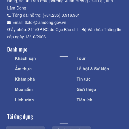
Đồng, số 36 Trần Phú, phường Xuân Hương - Đà Lạt, tỉnh
Lâm Đồng
Tổng đài hỗ trợ: (+84.235) 3.916.961
Email: ttxtdl@lamdong.gov.vn
Giấy phép: 311/GP-BC do Cục Báo chí - Bộ Văn hóa Thông tin
cấp ngày 13/10/2006
Danh mục
Khách sạn
Tour
Ẩm thực
Lễ hội & Sự kiện
Khám phá
Tin tức
Mua sắm
Giới thiệu
Lịch trình
Tiện ích
Tải ứng dụng