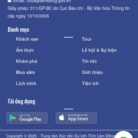
Email: ttxtdl@lamdong.gov.vn
Giấy phép: 311/GP-BC do Cục Báo chí - Bộ Văn hóa Thông tin
cấp ngày 13/10/2006
Danh mục
Khách sạn
Tour
Ẩm thực
Lễ hội & Sự kiện
Khám phá
Tin tức
Mua sắm
Giới thiệu
Lịch trình
Tiện ích
Tải ứng dụng
Copyright © 2025 - Trung tâm Xúc tiến Du lịch Tỉnh Lâm Đồng