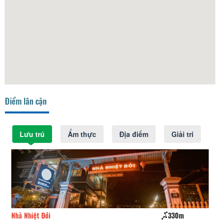
Điểm lân cận
Lưu trú
Ẩm thực
Địa điểm
Giải trí
Nhà Nhiệt Đới
330m
Ki