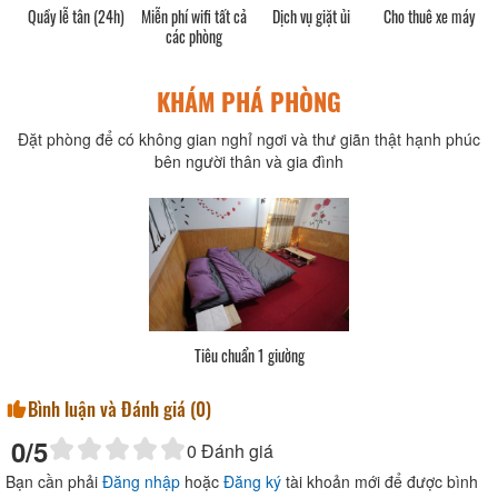
Quầy lễ tân (24h)
Miễn phí wifi tất cả
Dịch vụ giặt ủi
Cho thuê xe máy
các phòng
KHÁM PHÁ PHÒNG
Đặt phòng để có không gian nghỉ ngơi và thư giãn thật hạnh phúc
bên người thân và gia đình
Tiêu chuẩn 1 giường
Bình luận và Đánh giá (
0
)
0
/5
0
Đánh giá
Bạn cần phải
Đăng nhập
hoặc
Đăng ký
tài khoản mới để được bình