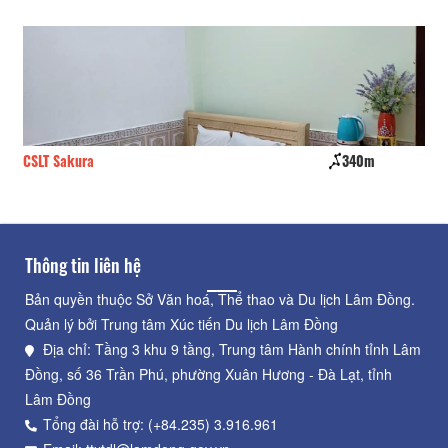
CSLT Sakura
340m
CS
Thông tin liên hệ
Bản quyền thuộc Sở Văn hoá, Thể thao và Du lịch Lâm Đồng.
Quản lý bởi Trung tâm Xúc tiến Du lịch Lâm Đồng
Địa chỉ: Tầng 3 khu 9 tầng, Trung tâm Hành chính tỉnh Lâm
Đồng, số 36 Trần Phú, phường Xuân Hương - Đà Lạt, tỉnh
Lâm Đồng
Tổng đài hỗ trợ: (+84.235) 3.916.961