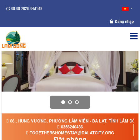
08-08-2026, 04:11:48
Đăng nhập
66 , HÙNG VƯƠNG, PHƯỜNG LÂM VIÊN - ĐÀ LẠT, TỈNH LÂM ĐỒN
0356240436
TOGETHERSHOMESTAY@DALATCITY.ORG
Đặt phòng