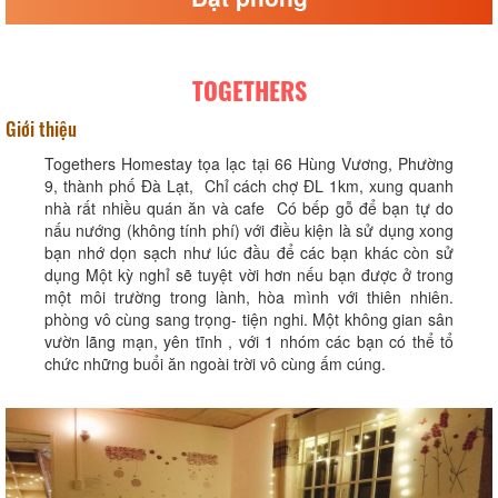
TOGETHERS
Giới thiệu
Togethers Homestay tọa lạc tại 66 Hùng Vương, Phường
9, thành phố Đà Lạt, Chỉ cách chợ ĐL 1km, xung quanh
nhà rất nhiều quán ăn và cafe Có bếp gỗ để bạn tự do
nấu nướng (không tính phí) với điều kiện là sử dụng xong
bạn nhớ dọn sạch như lúc đầu để các bạn khác còn sử
dụng Một kỳ nghỉ sẽ tuyệt vời hơn nếu bạn được ở trong
một môi trường trong lành, hòa mình với thiên nhiên.
phòng vô cùng sang trọng- tiện nghi. Một không gian sân
vườn lãng mạn, yên tĩnh , với 1 nhóm các bạn có thể tổ
chức những buổi ăn ngoài trời vô cùng ấm cúng.