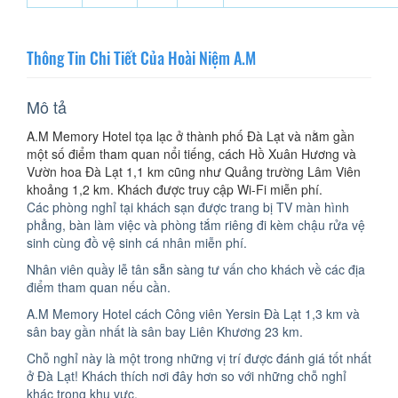
Thông Tin Chi Tiết Của Hoài Niệm A.M
Mô tả
A.M Memory Hotel tọa lạc ở thành phố Đà Lạt và nằm gần
một số điểm tham quan nổi tiếng, cách Hồ Xuân Hương và
Vườn hoa Đà Lạt 1,1 km cũng như Quảng trường Lâm Viên
khoảng 1,2 km. Khách được truy cập Wi-Fi miễn phí.
Các phòng nghỉ tại khách sạn được trang bị TV màn hình
phẳng, bàn làm việc và phòng tắm riêng đi kèm chậu rửa vệ
sinh cùng đồ vệ sinh cá nhân miễn phí.
Nhân viên quầy lễ tân sẵn sàng tư vấn cho khách về các địa
điểm tham quan nếu cần.
A.M Memory Hotel cách Công viên Yersin Đà Lạt 1,3 km và
sân bay gần nhất là sân bay Liên Khương 23 km.
Chỗ nghỉ này là một trong những vị trí được đánh giá tốt nhất
ở Đà Lạt! Khách thích nơi đây hơn so với những chỗ nghỉ
khác trong khu vực.