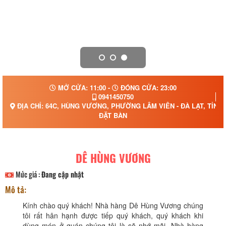
MỞ CỬA: 11:00 -
ĐÓNG CỬA: 23:00
0941450750
ĐỊA CHỈ: 64C, HÙNG VƯƠNG, PHƯỜNG LÂM VIÊN - ĐÀ LẠT, TỈNH
ĐẶT BÀN
DÊ HÙNG VƯƠNG
Mức giá :
Đang cập nhật
Mô tả:
Kính chào quý khách! Nhà hàng Dê Hùng Vương chúng
tôi rất hân hạnh được tiếp quý khách, quý khách khi
dùng món ở quán chúng tôi là sẽ nhớ mãi. Nhà hàng