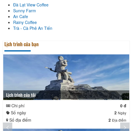
Đà Lạt View Coffee
Sunny Farm
An Cafe
Rainy Coffee
Trà - Cà Phê An Tiến
Lịch trình của bạn
Lịch trình của tôi
Chi phí
0 đ
Số ngày
2
Ngày
Số địa điểm
2
Địa điểm