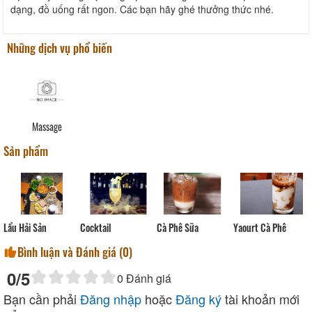
dạng, đồ uống rất ngon. Các bạn hãy ghé thưởng thức nhé.
Những dịch vụ phổ biến
Massage
Sản phẩm
Cà Phê Sữa
Cocktail
i
Lẩu Hải Sản
Yaourt Cà Phê
Bình luận và Đánh giá (
0
)
0
/5
0
Đánh giá
Bạn cần phải
Đăng nhập
hoặc
Đăng ký
tài khoản mới