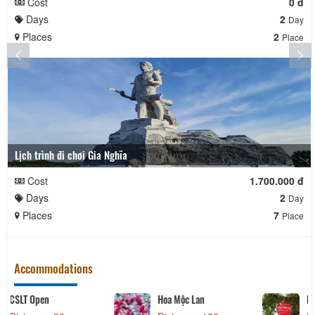
Cost
0 đ
Days
2
Day
Places
2
Place
Lịch trình đi chơi Gia Nghĩa
Cost
1.700.000 đ
Days
2
Day
Places
7
Place
Accommodations
Red House
CSLT MD House