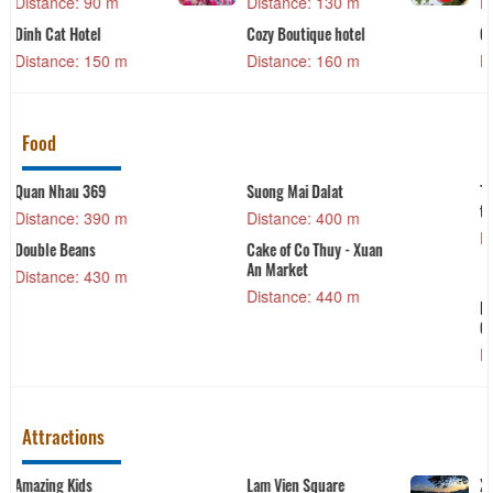
Distance: 160 m
Distance: 170 m
CSLT Gia Dinh Home
131 Dalat
Distance: 180 m
Distance: 190 m
Food
TORII- Nhà hàng hấp
Hot Pot
thủy nhiệt
Distance: 440 m
Distance: 440 m
n
Tao Ngo
Distance: 450 m
Lẩu Nướng Trung Hoa -
Chi Fan
Distance: 450 m
Attractions
Xuan Huong Lake
Dalat Night Market