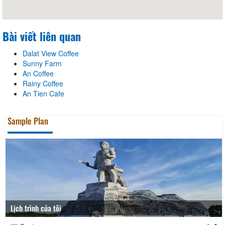
Bài viết liên quan
Dalat View Coffee
Sunny Farm
An Coffee
Rainy Coffee
An Tien Cafe
Sample Plan
Lịch trình của tôi