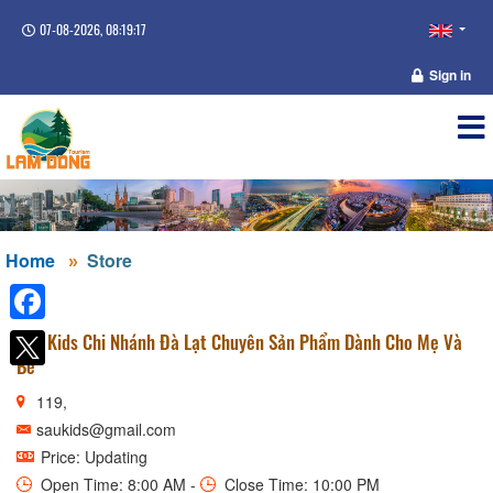
07-08-2026, 08:19:17
Sign in
Home
Store
Facebook
Sâu Kids Chi Nhánh Đà Lạt Chuyên Sản Phẩm Dành Cho Mẹ Và
Bé
119,
saukids@gmail.com
Price: Updating
Open Time: 8:00 AM -
Close Time: 10:00 PM