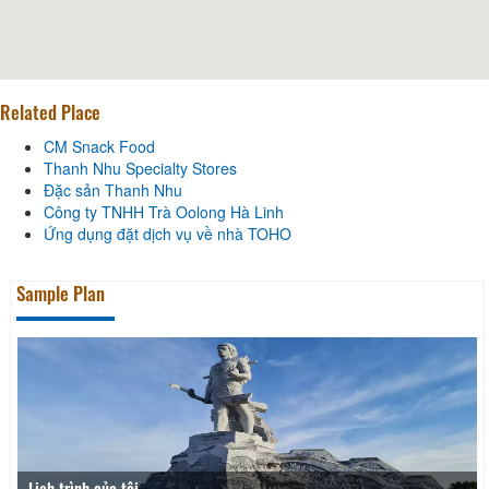
Related Place
CM Snack Food
Thanh Nhu Specialty Stores
Đặc sản Thanh Nhu
Công ty TNHH Trà Oolong Hà Linh
Ứng dụng đặt dịch vụ về nhà TOHO
Sample Plan
Lịch trình của tôi