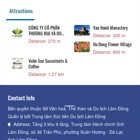
Attractions
CÔNG TY CỔ PHẦN
Van Hanh Monastery
THƯƠNG MẠI VÀ DU
Distance: 300 m
LỊCH TGROUP
Distance: 270 m
Ha Dong Flower Village
Distance: 800 m
Vườn Sen Succulents &
Coffee
Distance: 1.27 km
Contact Info
Bản quyền thuộc Sở Văn hoá, Thể thao và Du lịch Lâm Đồng.
Quản lý bởi Trung tâm Xúc tiến Du lịch Lâm Đồng
Address: Tầng 3 khu 9 tầng, Trung tâm Hành chính tỉnh
Lâm Đồng, số 36 Trần Phú, phường Xuân Hương - Đà Lạt,
tỉnh Lâm Đồng