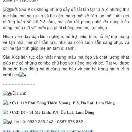
SINH LÝ TƯỞNG!?
Bởi Sâu Kids không những đầy đủ tất tần tật từ A-Z những thứ
mẹ bầu, mẹ sau sinh và bé cần, hàng mới về liên tục mỗi tuần (có
những tuần về tới 2-3 lần), mà còn rất phong phú đa dạng kiểu
dáng, mẫu mã với mức giá phải chăng cho mẹ lựa chọn.
Nhân viên dày dạn kinh nghiệm, hỗ trợ nhiệt tình, hỗ trợ mẹ mang
về tận nhà, mẹ chỉ cần lựa, nhà Sâu còn luôn sẵn sàng phục vụ
online tận tình giúp mẹ an tâm đi sanh.
Sâu Kids liên tục cập nhật những mẫu mã đẹp và chất lượng nhất
giúp mẹ có những combo phù hợp với riêng mẹ và bé. Rất vui được
là người bạn đồng hành cùng mẹ bầu và các bé trong hành trình
vượt cạn
----------------------
Đ𝐢̣𝐚 𝐜𝐡𝐢̉:
𝐂𝐬𝟏: 𝟏𝟏𝟗 𝐏𝐡𝐮̀ Đ𝐨̂̉𝐧𝐠 𝐓𝐡𝐢𝐞̂𝐧 𝐕𝐮̛𝐨̛𝐧𝐠, 𝐏.𝟖, Đ𝐚̀ 𝐋𝐚̣𝐭, 𝐋𝐚̂𝐦 Đ𝐨̂̀𝐧𝐠
𝐂𝐬𝟐: 𝐃𝟕 - 𝟗𝟏 𝐌𝐞̂ 𝐋𝐢𝐧𝐡, 𝐏.𝟗, Đ𝐚̀ 𝐋𝐚̣𝐭, 𝐋𝐚̂𝐦 Đ𝐨̂̀𝐧𝐠
Liên hệ: 0932.296.242 - 0387.676.832
#Sâukids
#SâukidsDaLat
#sosinh
#combososinh