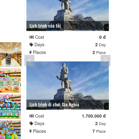
Lịch trình của tôi
Lịch trình cu
Cost
0 đ
Cost
Days
2
Days
Day
Places
2
Places
Place
Lịch trình đi chơi Gia Nghĩa
Quê Hương
Cost
1.700.000 đ
Cost
Days
2
Days
Day
Places
7
Places
Place