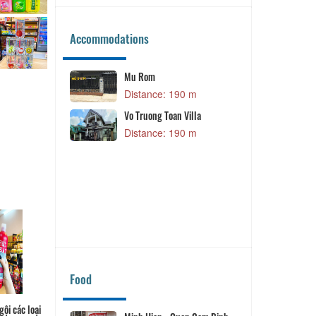
Accommodations
Mu Rom
 m
Distance: 190 m
 Phu Dong
Vo Truong Toan Villa
Distance: 190 m
 m
 m
 m
Food
ội các loại