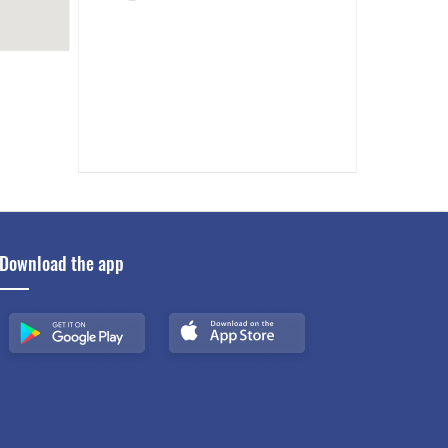
ren House
8 km
da
5 km
Download the app