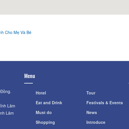
Distance: 420 m
LamDong's Child
Da Lat University
Distance: 1.5
Distance: 750 m
Linh Quang Pago
Vườn Sen Succulents &
Distance: 1.7
nh Cho Mẹ Và Bé
Coffee
Distance: 1.28 km
Menu
 Đồng.
Hotel
Tour
Eat and Drink
Festivals & Events
tỉnh Lâm
Must do
News
ỉnh Lâm
Shopping
Introduce