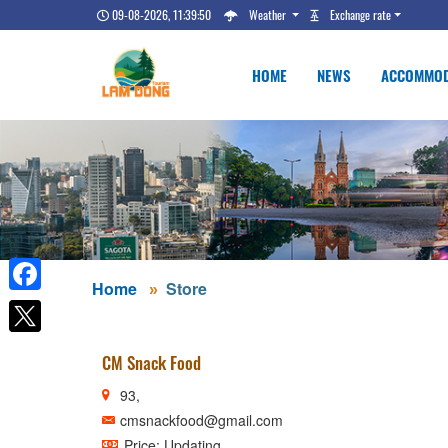
09-08-2026, 11:39:50
Weather
Exchange rate
HOME
NEWS
ACCOMMOD
Home
Store
Facebook
CM Snack Food
93,
cmsnackfood@gmail.com
Price: Updating