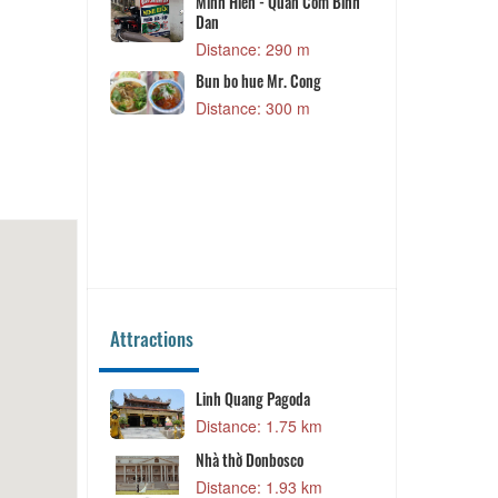
 Sai Gon Hai
Minh Hien - Quan Com Binh
Dan
 m
Distance: 290 m
Bun bo hue Mr. Cong
 m
Distance: 300 m
 m
 Korean
 m
Attractions
Linh Quang Pagoda
3 km
Distance: 1.75 km
rden
Nhà thờ Donbosco
1 km
Distance: 1.93 km