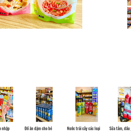
Cu Te
Home 1988
Distance: 10 m
Distance: 160
Duc Ninh hotel
Co so luu tru 48
Thien Vuong
Distance: 60 m
Distance: 160
Hoang Loc Villa
CSLT Gia Dat
Distance: 140 m
Distance: 170
CSLT Bae BnB home
CSLT O He 1
Distance: 160 m
Distance: 190
o nhập
Đồ ăn dặm cho bé
Nước trái cây các loại
Sữa tắm, dầu g