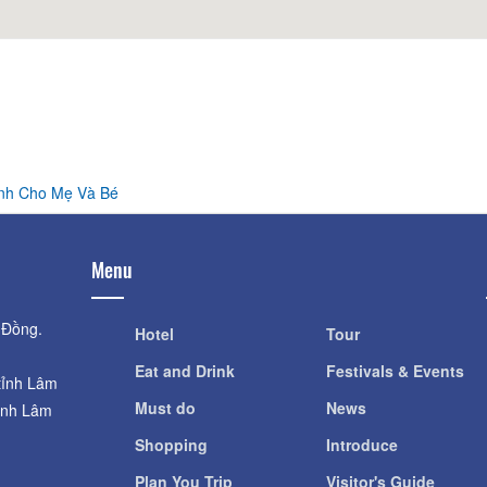
Distance: 800
Da Lat University
Distance: 860
Van Hanh Monas
Distance: 960
nh Cho Mẹ Và Bé
Menu
 Đồng.
Hotel
Tour
Eat and Drink
Festivals & Events
tỉnh Lâm
Must do
News
ỉnh Lâm
Shopping
Introduce
Plan You Trip
Visitor's Guide