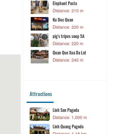
hai - Da Lat
Elephant Pasta
Distance: 210 m
m
Ku Duc Quan
Mam Da Lat
Distance: 220 m
 m
pig's tripes soup 5A
hicken, Duck
Distance: 220 m
Quan Que Xua Da Lat
 m
Distance: 240 m
nd Grill
 m
Attractions
illage
Linh Son Pagoda
 m
Distance: 1,000 m
ẦN THƯƠNG
Linh Quang Pagoda
 TGROUP
Distance: 1.18 km