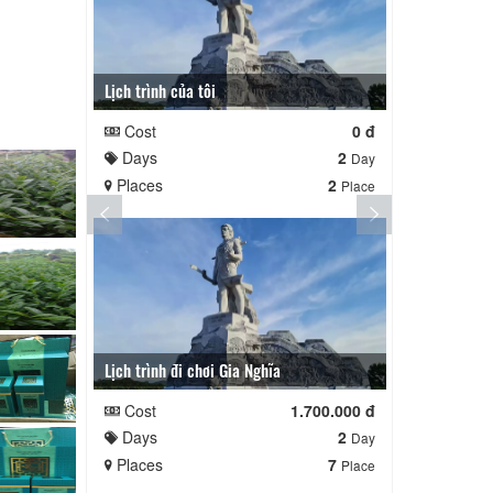
Lịch trình của tôi
Lịch trình cu
Cost
0 đ
Cost
Days
2
Days
Day
Places
2
Places
Place
Lịch trình đi chơi Gia Nghĩa
Quê Hương
Cost
1.700.000 đ
Cost
Days
2
Days
Day
Places
7
Places
Place