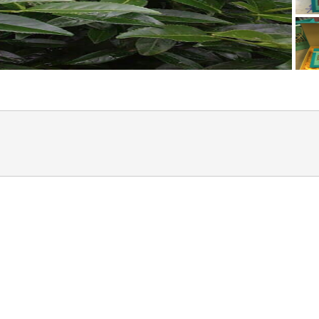
Golden Apple
Distance: 60 
Villa Minh Tuyết
Distance: 90 
M house villa
Distance: 120
Villa & Resort T
Distance: 200