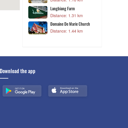
 m
Langbiang Farm
Distance: 1.31 km
 m
Domaine De Marie Church
tery
Distance: 1.44 km
 m
Download the app