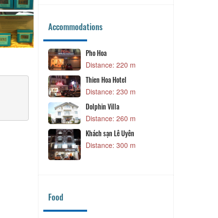
Accommodations
Pho Hoa
m
Distance: 220 m
Thien Hoa Hotel
Distance: 230 m
m
Dolphin Villa
Distance: 260 m
 m
Khách sạn Lê Uyên
UK
Distance: 300 m
 m
Food