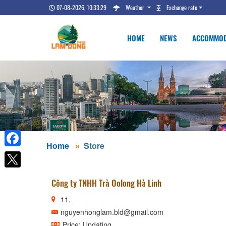
07-08-2026, 10:33:30
Weather
Exchange rate
HOME
NEWS
ACCOMMOD
Home
Store
Facebook
Công ty TNHH Trà Oolong Hà Linh
11,
nguyenhonglam.bld@gmail.com
Price: Updating