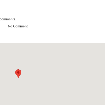
Kiem Hiep Lang C
Fresh Seafood
Distance: 90 
Quan Buu - Lau 
 comments.
Distance: 100
No Comment!
Quan Nu - The C
& Pig
Distance: 200
BamBoo Hotpot a
Distance: 210
Ha Dong Flower V
Distance: 480
CÔNG TY CỔ PH
MẠI VÀ DU LỊCH