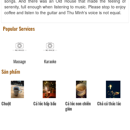
songs. And there was an Old House that made the feeling of
serenity, full enough when listening to music. Please stop to enjoy
coffee and listen to the guitar and Thu Minh's voice is not equal.
Popular Services
Massage
Karaoke
Sản phẩm
Cá lóc non chiên
Chuột
Cá lóc hấp bầu
Chả cá thác lác
giòn