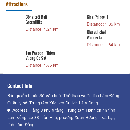
Attractions
Cổng trời Bali -
King Palace II
GreenHills
Distance: 1.35 km
Distance: 1.24 km
Khu vui chơi
Wonderland
Distance: 1.64 km
Tau Pagoda - Thien
Vuong Co Sat
Distance: 1.65 km
Contact Info
Bản quyền thuộc Sở Văn hoá, Thể thao và Du lịch Lâm Đồng.
Quản lý bởi Trung tâm Xúc tiến Du lịch Lâm Đồng
Address: Tầng 3 khu 9 tầng, Trung tâm Hành chính tỉnh
Lâm Đồng, số 36 Trần Phú, phường Xuân Hương - Đà Lạt,
tỉnh Lâm Đồng