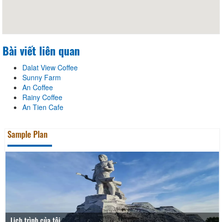
Bài viết liên quan
Dalat View Coffee
Sunny Farm
An Coffee
Rainy Coffee
An Tien Cafe
Sample Plan
Lịch trình của tôi