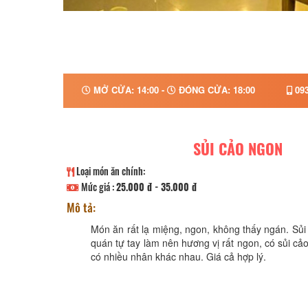
MỞ CỬA: 14:00 -
ĐÓNG CỬA: 18:00
093
SỦI CẢO NGON
Loại món ăn chính:
Mức giá :
25.000 đ - 35.000 đ
Mô tả:
Món ăn rất lạ miệng, ngon, không thấy ngán. Sủi
quán tự tay làm nên hương vị rất ngon, có sủi cảo
có nhiều nhân khác nhau. Giá cả hợp lý.