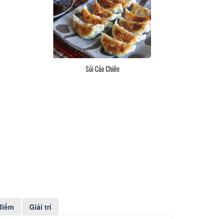
Sủi Cảo Chiên
điểm
Giải trí