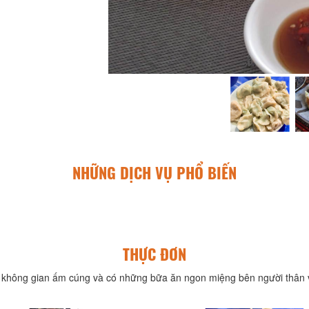
NHỮNG DỊCH VỤ PHỔ BIẾN
THỰC ĐƠN
không gian ấm cúng và có những bữa ăn ngon miệng bên người thân v