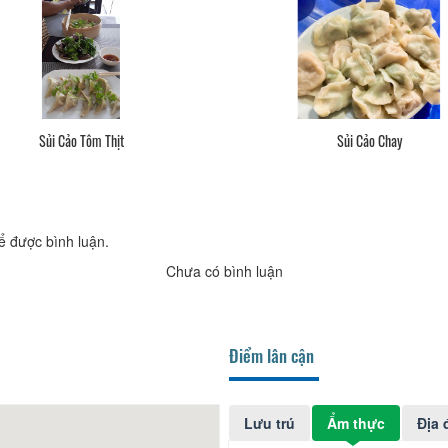
Sủi Cảo Tôm Thịt
Sủi Cảo Chay
ể được bình luận.
Chưa có bình luận
Điểm lân cận
Lưu trú
Ẩm thực
Địa 