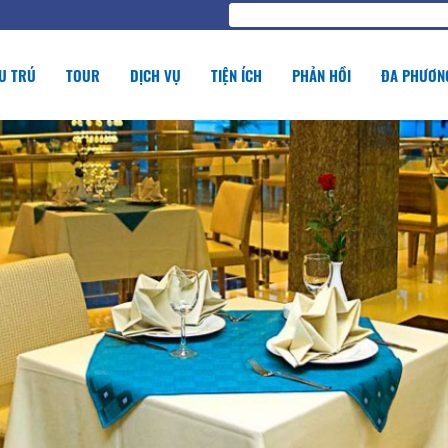
U TRÚ
TOUR
DỊCH VỤ
TIỆN ÍCH
PHẢN HỒI
ĐA PHƯƠNG