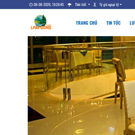
06-08-2026, 10:26:46
Thời tiết
Tỷ giá ngoại tệ
TRANG CHỦ
TIN TỨC
LƯ