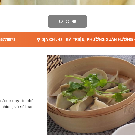
8778973
ĐỊA CHỈ: 42 , BÀ TRIỆU, PHƯỜNG XUÂN HƯƠNG 
 cảo ở đây do chủ
 chiên, và sủi cảo