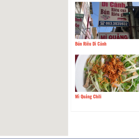
Cháo Bánh Ướt Trà My
70m
Bún Riêu Dì Cảnh
Vịt Thành Đạt
70m
Mì Quảng Chili