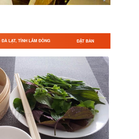
- ĐÀ LẠT, TỈNH LÂM ĐỒNG
ĐẶT BÀN