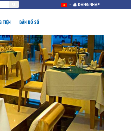
ĐĂNG NHẬP
 TIỆN
BẢN ĐỒ SỐ