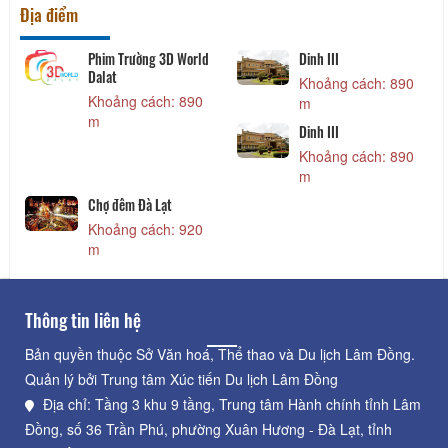
Địa điểm
Phim Trường 3D World
Dinh III
Dalat
Khoảng cách: 890
Khoảng cách: 890
m
m
Dinh III
Khoảng cách: 890
m
Chợ đêm Đà Lạt
Khoảng cách: 920
m
Thông tin liên hệ
Bản quyền thuộc Sở Văn hoá, Thể thao và Du lịch Lâm Đồng.
Quản lý bởi Trung tâm Xúc tiến Du lịch Lâm Đồng
Địa chỉ: Tầng 3 khu 9 tầng, Trung tâm Hành chính tỉnh Lâm
Đồng, số 36 Trần Phú, phường Xuân Hương - Đà Lạt, tỉnh