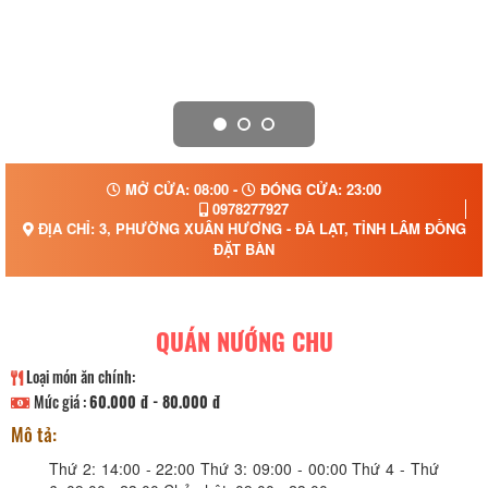
MỞ CỬA: 08:00 -
ĐÓNG CỬA: 23:00
0978277927
ĐỊA CHỈ: 3, PHƯỜNG XUÂN HƯƠNG - ĐÀ LẠT, TỈNH LÂM ĐỒNG
ĐẶT BÀN
QUÁN NƯỚNG CHU
Loại món ăn chính:
Mức giá :
60.000 đ - 80.000 đ
Mô tả:
Thứ 2: 14:00 - 22:00 Thứ 3: 09:00 - 00:00 Thứ 4 - Thứ