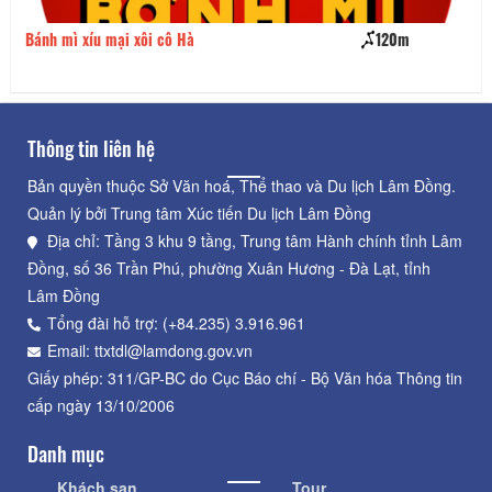
Bánh mì xíu mại xôi cô Hà
120m
Yế
Thông tin liên hệ
Bản quyền thuộc Sở Văn hoá, Thể thao và Du lịch Lâm Đồng.
Quản lý bởi Trung tâm Xúc tiến Du lịch Lâm Đồng
Địa chỉ: Tầng 3 khu 9 tầng, Trung tâm Hành chính tỉnh Lâm
Đồng, số 36 Trần Phú, phường Xuân Hương - Đà Lạt, tỉnh
Lâm Đồng
Tổng đài hỗ trợ: (+84.235) 3.916.961
Email: ttxtdl@lamdong.gov.vn
Giấy phép: 311/GP-BC do Cục Báo chí - Bộ Văn hóa Thông tin
cấp ngày 13/10/2006
Danh mục
Khách sạn
Tour