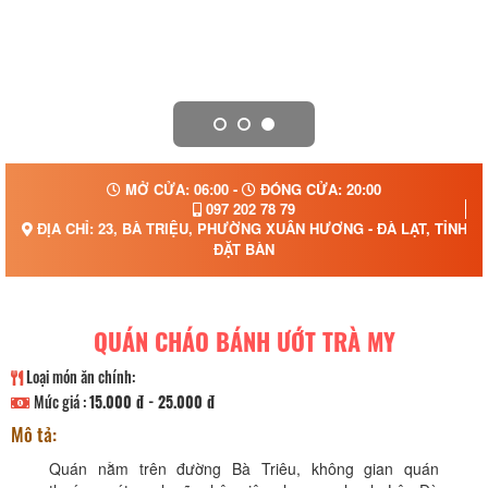
MỞ CỬA: 06:00 -
ĐÓNG CỬA: 20:00
097 202 78 79
ĐỊA CHỈ: 23, BÀ TRIỆU, PHƯỜNG XUÂN HƯƠNG - ĐÀ LẠT, TỈNH 
ĐẶT BÀN
QUÁN CHÁO BÁNH ƯỚT TRÀ MY
Loại món ăn chính:
Mức giá :
15.000 đ - 25.000 đ
Mô tả:
Quán nằm trên đường Bà Triêu, không gian quán