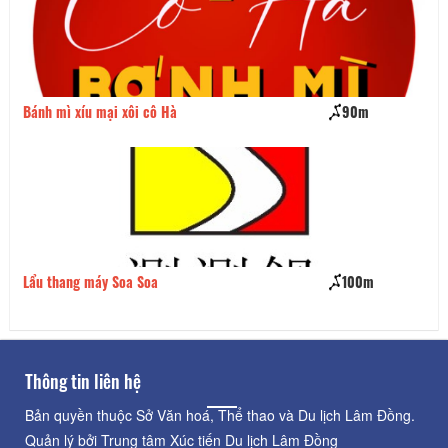
Bánh mì xíu mại xôi cô Hà
90m
Mì
Lẩu thang máy Soa Soa
100m
Ne
Thông tin liên hệ
Bản quyền thuộc Sở Văn hoá, Thể thao và Du lịch Lâm Đồng.
Quản lý bởi Trung tâm Xúc tiến Du lịch Lâm Đồng