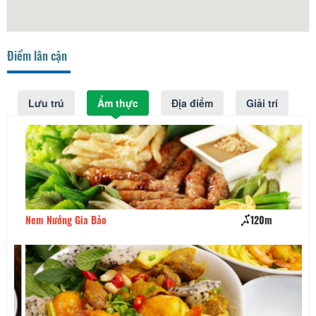
Điểm lân cận
Lưu trú
Ẩm thực
Địa điểm
Giải trí
Nem Nướng Gia Bảo
120m
Nh