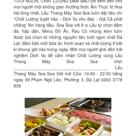
TƯƠI NGON, CHẤT LƯỢNG ĐẢM BẢO Để đem đến cho
mọi người một không gian thưởng thức Ẩm Thực Vị Hoa
hài lòng nhất, Lẩu Thang Máy Soa Soa luôn đặt tiêu chí
“Chất Lượng tuyệt hảo - Dịch Vụ chu đáo - Giá Cả phải
chăng” lên hàng đầu. Soa Soa với 9 vị Lẩu tự chọn đậm
đà, hấp dẫn, Menu Đồ Ăn, Rau Củ nhúng kèm luôn
được lựa chọn từ những nguyên liệu tươi ngon nhất Đà
Lạt, đảm bảo một bữa ăn thịnh soạn và chất lượng ở bất
kì khung giờ nào trong ngày. Mời mọi người ghé đến trải
nghiệm Dịch Vụ để cảm nhận Chất Lượng cùng Lẩu
Thang Máy Soa Soa nhé!
_______________________________________ Lẩu
Thang Máy Soa Soa Giờ mở Cửa: 10:00 - 22:00 hằng
ngày 39 Phạm Ngũ Lão, Phường 3, Đà Lạt 0263 3778
839