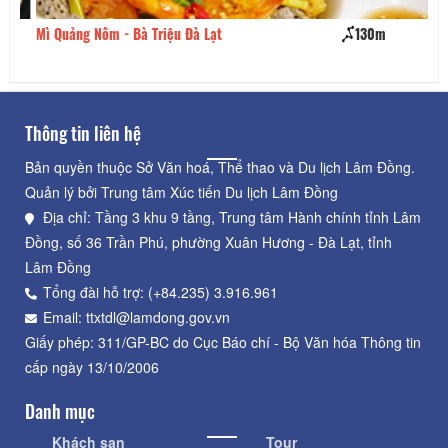
Mì Quảng Nôm - Bà Triệu Đà Lạt
130m
Mộ
Thông tin liên hệ
Bản quyền thuộc Sở Văn hoá, Thể thao và Du lịch Lâm Đồng.
Quản lý bởi Trung tâm Xúc tiến Du lịch Lâm Đồng
Địa chỉ: Tầng 3 khu 9 tầng, Trung tâm Hành chính tỉnh Lâm
Đồng, số 36 Trần Phú, phường Xuân Hương - Đà Lạt, tỉnh
Lâm Đồng
Tổng đài hỗ trợ: (+84.235) 3.916.961
Email: ttxtdl@lamdong.gov.vn
Giấy phép: 311/GP-BC do Cục Báo chí - Bộ Văn hóa Thông tin
cấp ngày 13/10/2006
Danh mục
Khách sạn
Tour