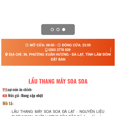
MỞ CỬA: 08:00 -
ĐÓNG CỬA: 23:59
0263 3778 839
ĐỊA CHỈ: 39, PHƯỜNG XUÂN HƯƠNG - ĐÀ LẠT, TỈNH LÂM ĐỒNG
ĐẶT BÀN
LẨU THANG MÁY SOA SOA
Loại món ăn chính:
Mức giá :
Đang cập nhật
Mô tả:
LẨU THANG MÁY SOA SOA ĐÀ LẠT - NGUYÊN LIỆU