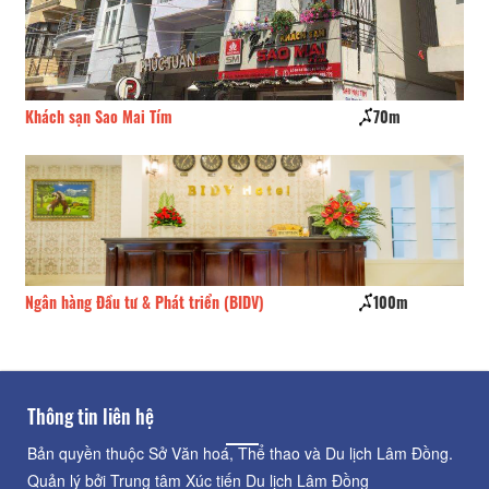
Khách sạn Sao Mai Tím
70m
Hả
Ngân hàng Đầu tư & Phát triển (BIDV)
100m
BI
Thông tin liên hệ
Bản quyền thuộc Sở Văn hoá, Thể thao và Du lịch Lâm Đồng.
Quản lý bởi Trung tâm Xúc tiến Du lịch Lâm Đồng