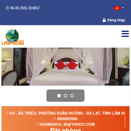
06-08-2026, 03:08:58
Đăng nhập
4/3 , BÀ TRIỆU, PHƯỜNG XUÂN HƯƠNG - ĐÀ LẠT, TỈNH LÂM ĐỒN
0906982066
HOANGHOA_86@YAHOO.COM
Đặt phòng