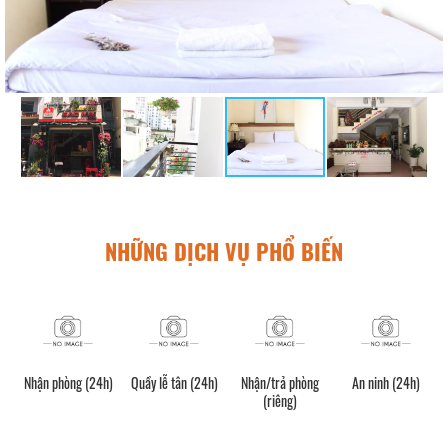
NHỮNG DỊCH VỤ PHỔ BIẾN
Nhận phòng (24h)
Quầy lễ tân (24h)
Nhận/trả phòng
An ninh (24h)
(riêng)