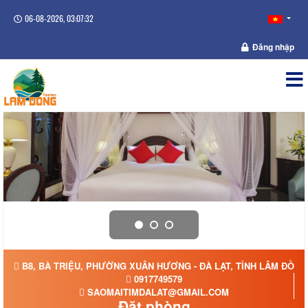
06-08-2026, 03:07:32
Đăng nhập
B8, BÀ TRIỆU, PHƯỜNG XUÂN HƯƠNG - ĐÀ LẠT, TỈNH LÂM ĐỒNG
0917749579
SAOMAITIMDALAT@GMAIL.COM
Đặt phòng