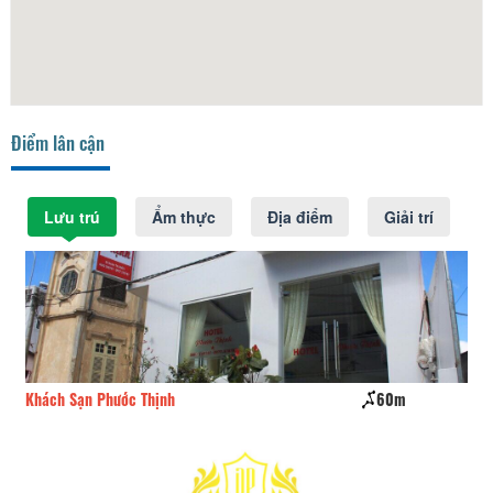
Điểm lân cận
Lưu trú
Ẩm thực
Địa điểm
Giải trí
Khách Sạn Phước Thịnh
60m
09