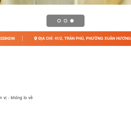
3284246
ĐỊA CHỈ: 41/2, TRẦN PHÚ, PHƯỜNG XUÂN HƯƠNG 
 vị - không lo về