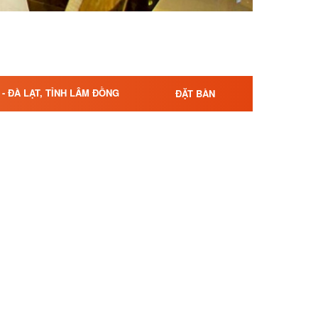
- ĐÀ LẠT, TỈNH LÂM ĐỒNG
ĐẶT BÀN