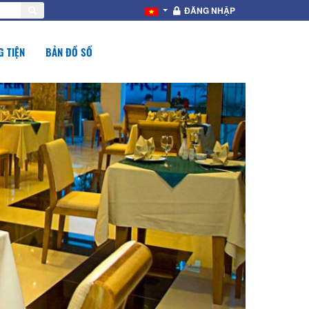
ĐĂNG NHẬP
 TIỆN
BẢN ĐỒ SỐ