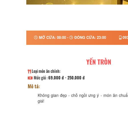
MỞ CỬA: 08:00 -
ĐÓNG CỬA: 23:00
093
YẾN TRÒN
Loại món ăn chính:
Mức giá :
69.000 đ - 250.000 đ
Mô tả:
Không gian đẹp - chỗ ngồi ưng ý - món ăn chuẩn
giá!