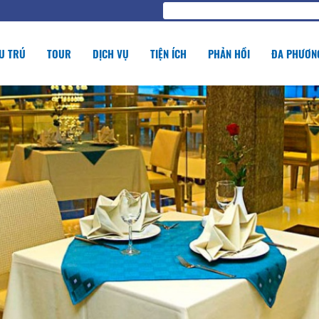
U TRÚ
TOUR
DỊCH VỤ
TIỆN ÍCH
PHẢN HỒI
ĐA PHƯƠNG