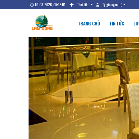
10-08-2026, 05:45:01
Thời tiết
Tỷ giá ngoại tệ
TRANG CHỦ
TIN TỨC
LƯ