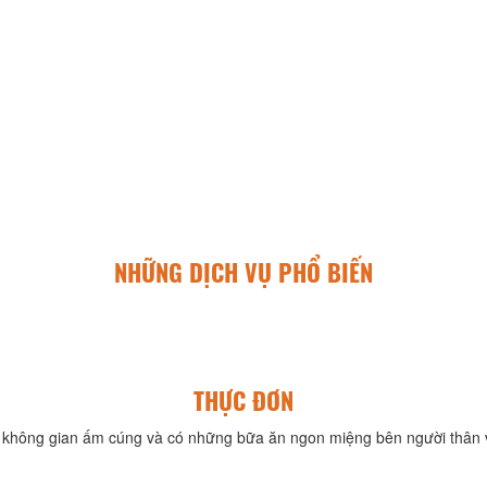
NHỮNG DỊCH VỤ PHỔ BIẾN
THỰC ĐƠN
không gian ấm cúng và có những bữa ăn ngon miệng bên người thân v