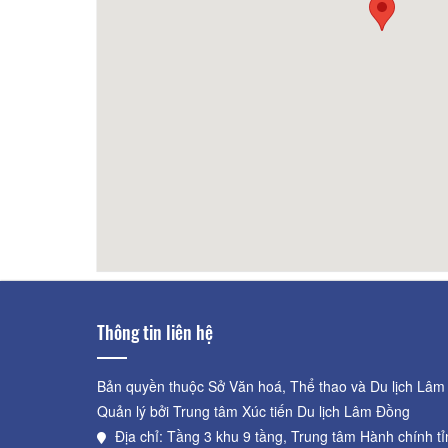
100m
Bipbo Healthy - C6 Bà Triệu
110m
Nhà H
Lạt H
Thông tin liên hệ
Bản quyền thuộc Sở Văn hoá, Thể thao và Du lịch Lâm
Quản lý bởi Trung tâm Xúc tiến Du lịch Lâm Đồng
Địa chỉ: Tầng 3 khu 9 tầng, Trung tâm Hành chính t