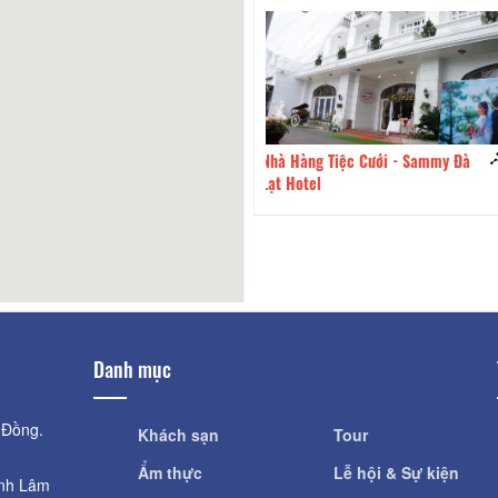
àng Tiệc Cưới - Sammy Đà
160m
Ròm Quán
otel
Danh mục
 Đồng.
Khách sạn
Tour
Ẩm thực
Lễ hội & Sự kiện
ỉnh Lâm