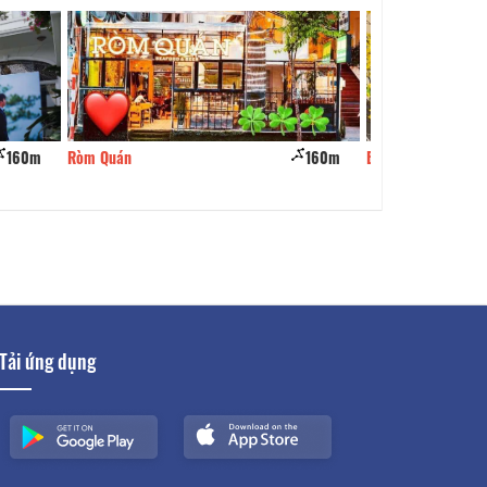
160m
BBQ Mọ Tề
180m
Mọ Tề BBQ
Tải ứng dụng