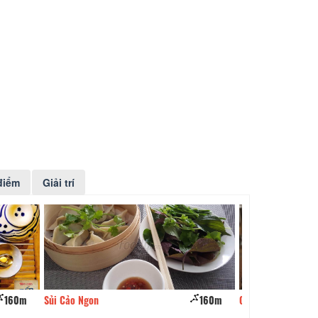
điểm
Giải trí
160m
Carrot Restaurant
170m
Moo Moo BBQ