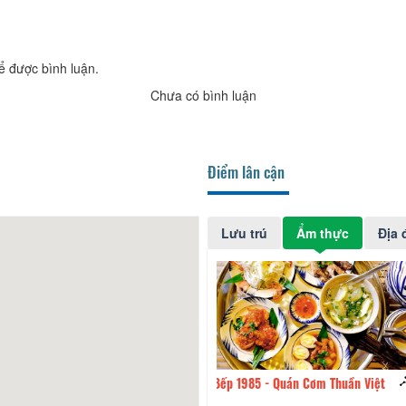
ể được bình luận.
Chưa có bình luận
Điểm lân cận
Lưu trú
Ẩm thực
Địa 
985 - Quán Cơm Thuần Việt
160m
Sủi Cảo Ngon