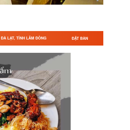
 ĐÀ LẠT, TỈNH LÂM ĐỒNG
ĐẶT BÀN