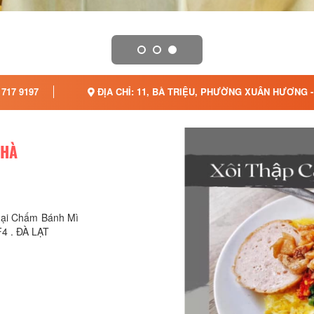
 717 9197
ĐỊA CHỈ: 11, BÀ TRIỆU, PHƯỜNG XUÂN HƯƠNG -
 HÀ
Mại Chấm Bánh Mì
F4 . ĐÀ LẠT