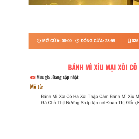
MỞ CỬA: 08:00 -
ĐÓNG CỬA: 23:59
035
BÁNH MÌ XÍU MẠI XÔI CÔ
Mức giá :
Đang cập nhật
Mô tả:
Bánh Mì Xôi Cô Hà Xôi Thập Cẩm Bánh Mì Xíu 
Gà Chả Thịt Nướng Sh.ip tận nơi Đoàn Thị Điểm,