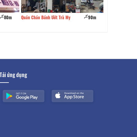
80m
Quán Cháo Bánh Ướt Trà My
90m
Yến Hải Sản
Tải ứng dụng