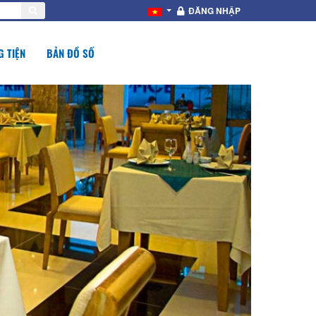
ĐĂNG NHẬP
 TIỆN
BẢN ĐỒ SỐ