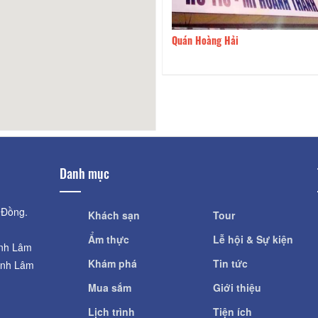
 Cuốn Nóng 1980S
80m
Quán Hoàng Hải
Danh mục
 Đồng.
Khách sạn
Tour
Ẩm thực
Lễ hội & Sự kiện
ỉnh Lâm
Khám phá
Tin tức
ỉnh Lâm
Mua sắm
Giới thiệu
Lịch trình
Tiện ích