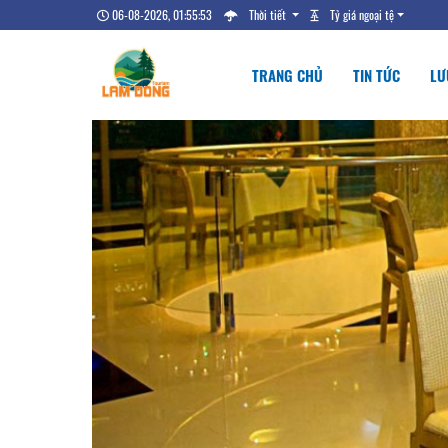
06-08-2026, 01:55:54
Thời tiết
Tỷ giá ngoại tệ
TRANG CHỦ
TIN TỨC
LƯ