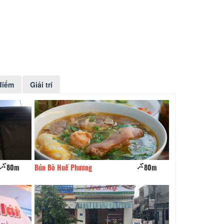
điểm
Giải trí
80m
Bún Bò Huế Phương
80m
Bún Bò Dì Đàn