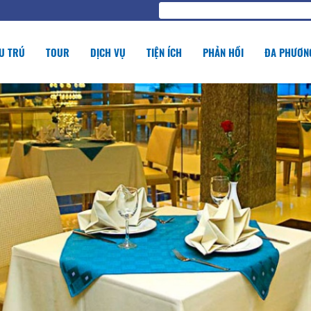
U TRÚ
TOUR
DỊCH VỤ
TIỆN ÍCH
PHẢN HỒI
ĐA PHƯƠNG