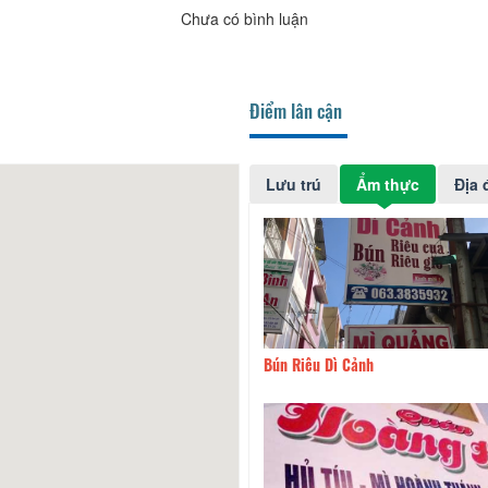
Chưa có bình luận
Điểm lân cận
Lưu trú
Ẩm thực
Địa 
1980
50m
Bún Riêu Dì Cảnh