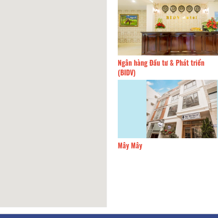
Ngân hàng Đầu tư & Phát triển
60m
Phúc Tuấn hotel
(BIDV)
Mây Mây
60m
BIDV Đà Lạt