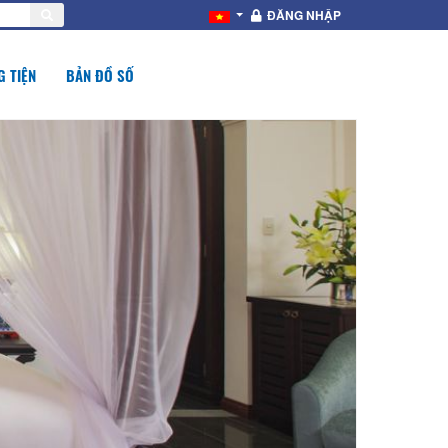
ĐĂNG NHẬP
 TIỆN
BẢN ĐỒ SỐ