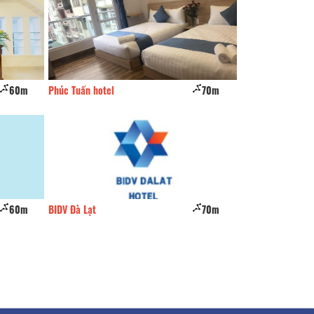
70m
Khách sạn Sao Mai Tím
70m
Sao Mai Tí
70m
Vũ Linh
80m
Mộc Trà hot