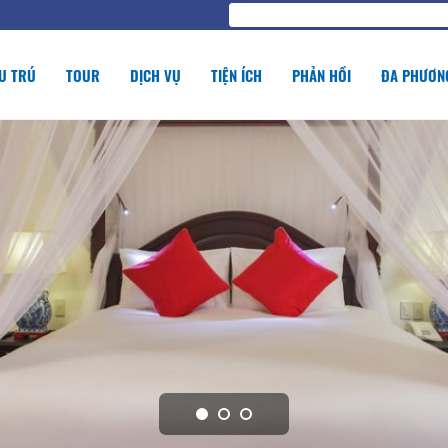
U TRÚ
TOUR
DỊCH VỤ
TIỆN ÍCH
PHẢN HỒI
ĐA PHƯƠNG