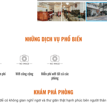
NHỮNG DỊCH VỤ PHỔ BIẾN
n phí
Wifi công cộng
Miễn phí wifi tất cả các
phòng
KHÁM PHÁ PHÒNG
để có không gian nghỉ ngơi và thư giãn thật hạnh phúc bên người thân 