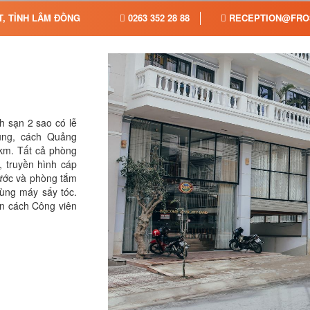
T, TỈNH LÂM ĐỒNG
0263 352 28 88
RECEPTION@FRO
h sạn 2 sao có lễ
ung, cách Quảng
km. Tất cả phòng
, truyền hình cáp
nước và phòng tắm
cùng máy sấy tóc.
n cách Công viên