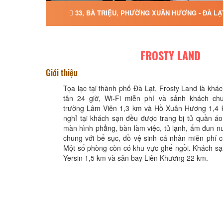
33, BÀ TRIỆU, PHƯỜNG XUÂN HƯƠNG - ĐÀ LẠ
FROSTY LAND
Giới thiệu
Tọa lạc tại thành phố Đà Lạt, Frosty Land là khác
tân 24 giờ, Wi-Fi miễn phí và sảnh khách ch
trường Lâm Viên 1,3 km và Hồ Xuân Hương 1,4 
nghỉ tại khách sạn đều được trang bị tủ quần áo
màn hình phẳng, bàn làm việc, tủ lạnh, ấm đun 
chung với bể sục, đồ vệ sinh cá nhân miễn phí 
Một số phòng còn có khu vực ghế ngồi. Khách sạ
Yersin 1,5 km và sân bay Liên Khương 22 km.