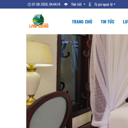
07-08-2026, 04:44:15
Thời tiết
Tỷ giá ngoại tệ
TRANG CHỦ
TIN TỨC
LƯ