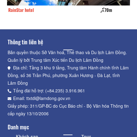
RainStar hotel
70m
Vũ
Thông tin liên hệ
Bản quyền thuộc Sở Văn hoá, Thể thao và Du lịch Lâm Đồng.
Quản lý bởi Trung tâm Xúc tiến Du lịch Lâm Đồng
Địa chỉ: Tầng 3 khu 9 tầng, Trung tâm Hành chính tỉnh Lâm
Đồng, số 36 Trần Phú, phường Xuân Hương - Đà Lạt, tỉnh
Lâm Đồng
Tổng đài hỗ trợ: (+84.235) 3.916.961
Email: ttxtdl@lamdong.gov.vn
Giấy phép: 311/GP-BC do Cục Báo chí - Bộ Văn hóa Thông tin
cấp ngày 13/10/2006
Danh mục
Khách sạn
Tour