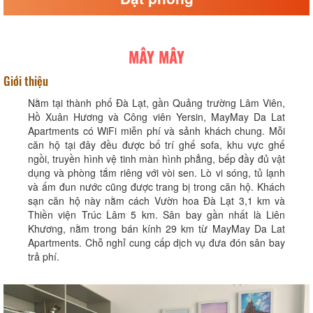
MÂY MÂY
Giới thiệu
Nằm tại thành phố Đà Lạt, gần Quảng trường Lâm Viên,
Hồ Xuân Hương và Công viên Yersin, MayMay Da Lat
Apartments có WiFi miễn phí và sảnh khách chung. Mỗi
căn hộ tại đây đều được bố trí ghế sofa, khu vực ghế
ngồi, truyền hình vệ tinh màn hình phẳng, bếp đầy đủ vật
dụng và phòng tắm riêng với vòi sen. Lò vi sóng, tủ lạnh
và ấm đun nước cũng được trang bị trong căn hộ. Khách
sạn căn hộ này nằm cách Vườn hoa Đà Lạt 3,1 km và
Thiền viện Trúc Lâm 5 km. Sân bay gần nhất là Liên
Khương, nằm trong bán kính 29 km từ MayMay Da Lat
Apartments. Chỗ nghỉ cung cấp dịch vụ đưa đón sân bay
trả phí.