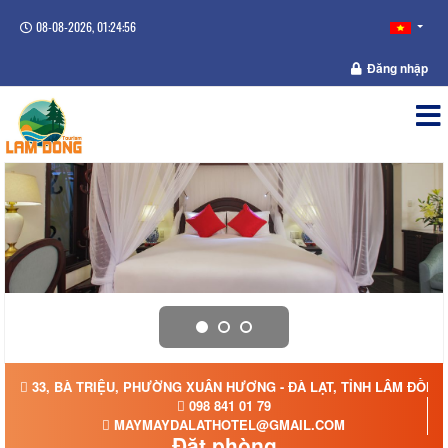
08-08-2026, 01:24:57
Đăng nhập
33, BÀ TRIỆU, PHƯỜNG XUÂN HƯƠNG - ĐÀ LẠT, TỈNH LÂM ĐỒNG
098 841 01 79
MAYMAYDALATHOTEL@GMAIL.COM
Đặt phòng