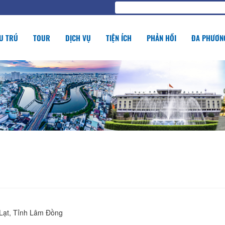
U TRÚ
TOUR
DỊCH VỤ
TIỆN ÍCH
PHẢN HỒI
ĐA PHƯƠNG
Lạt, Tỉnh Lâm Đồng