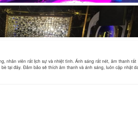
DALAT RESTSTOP
Hostel Phương N
Khoảng cách: 60 m
Khoảng cách:
Bữa Tiệc Nhỏ
Phương Vy 2
nhân viên rất lịch sự và nhiệt tình. Ánh sáng rất nét, âm thanh rất 
n bè tại đây. Đảm bảo sẽ thích âm thanh và ánh sáng, luôn cập nhật 
Khoảng cách:
Khoảng cách: 90 m
Thiên Ân Guest H
Gia Khanh Hotel
Khoảng cách:
Khoảng cách: 110 m
Kim Chi
Đỗ Gia
Khoảng cách:
Khoảng cách: 110 m