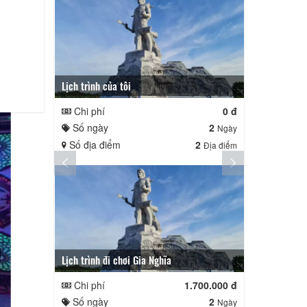
Lịch trình của tôi
Lịch trình củ
Chi phí
0 đ
Chi phí
Số ngày
2
Số ngày
Ngày
Số địa điểm
2
Số địa điể
Địa điểm
Lịch trình đi chơi Gia Nghĩa
Quê Hương
Chi phí
1.700.000 đ
Chi phí
Số ngày
2
Số ngày
Ngày