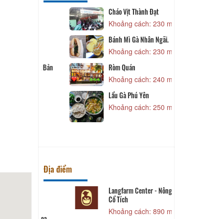
Số 1
Cháo Vịt Thành Đạt
 150 m
Khoảng cách: 230 m
Bánh Mì Gà Nhân Ngãi.
Khoảng cách: 230 m
 150 m
Ròm Quán
ng Nhật Bản
B
Khoảng cách: 240 m
 180 m
Lẩu Gà Phú Yên
 230 m
Khoảng cách: 250 m
Địa điểm
Langfarm Center - Nông Trại
Cổ Tích
 610 m
Khoảng cách: 890 m
 Lịch Hoa