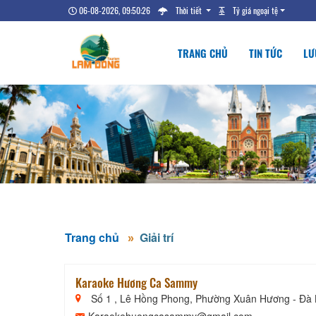
06-08-2026, 09:50:27
Thời tiết
Tỷ giá ngoại tệ
TRANG CHỦ
TIN TỨC
LƯ
Trang chủ
Giải trí
Karaoke Hương Ca Sammy
Số 1 , Lê Hồng Phong, Phường Xuân Hương - Đà 