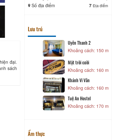
Số địa điểm
7
Số địa điể
Địa điểm
Lưu trú
ga
Uyên Thanh 2
 140 m
Khoảng cách: 150 m
hiện đại.
Mặt trời cười
danh sách
 140 m
Khoảng cách: 160 m
ouse
M
Khánh Vi Vân
 150 m
Khoảng cách: 160 m
Tuệ An Hostel
 150 m
Khoảng cách: 170 m
Ẩm thực