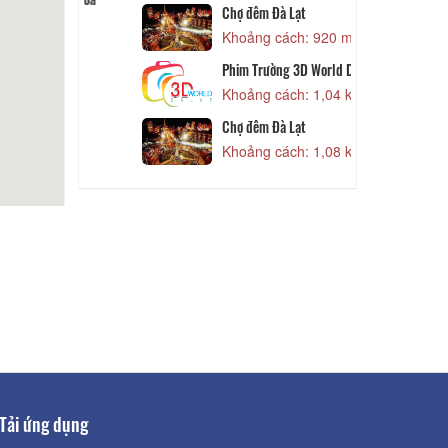
Chợ đêm Đà Lạt
Khoảng cách: 920 m
 620 m
Phim Trường 3D World Dalat
D
Khoảng cách: 1,04 km
 730 m
Chợ đêm Đà Lạt
Khoảng cách: 1,08 km
 730 m
Tải ứng dụng