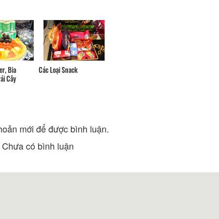
Bếp 1985 - Quán Cơm Thuần
Quán Ngói Nướng 
Việt
Khoảng cách:
Khoảng cách: 30 m
Yến Tròn
Quán Nướng BBQ NO 1
Khoảng cách:
Khoảng cách: 70 m
Ganeya - Nhà Hà
r, Bia
Các Loại Snack
BBQ Mọ Tề
ái Cây
Khoảng cách:
Khoảng cách: 80 m
Mì Quảng Chili
Khoảng cách:
Mọ Tề BBQ
Khoảng cách: 80 m
hoản mới để được bình luận.
Chưa có bình luận
Biệt thự Hằng Nga
Nhà thờ Con Gà
Khoảng cách: 250 m
Khoảng cách:
Biệt thự Hằng Nga
Công Ty TNHH Du