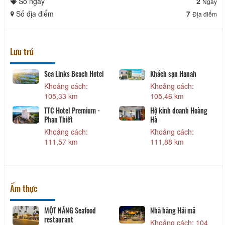
Số ngày
2
Ngày
Số địa điểm
7
Địa điểm
Lưu trú
Sea Links Beach Hotel
Khách sạn Hanah
Khoảng cách:
Khoảng cách:
105,33 km
105,46 km
TTC Hotel Premium -
Hộ kinh doanh Hoàng
Phan Thiết
Hà
Khoảng cách:
Khoảng cách:
111,57 km
111,88 km
Ẩm thực
MỘT NẮNG Seafood
Nhà hàng Hải mã
restaurant
Khoảng cách: 104