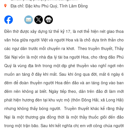
Địa chỉ: Đặc khu Phú Quý, Tỉnh Lâm Đồng
Đền thờ được xây dựng từ thế kỷ 17, là nơi thể hiện nét giao thoa
văn hóa giữa người Việt và người Hoa và là chỗ dựa tinh thần cho
các ngư dân trước mỗi chuyến ra khơi. Theo truyền thuyết, Thầy
Sài Nại vốn là một nhà địa lý tài ba người Hoa, cho rằng đảo Phú
Quý là vùng địa linh trong một dịp ghé thuyền vào nghỉ ngơi nên
muốn an táng ở đây khi mất. Sau khi ông qua đời, mất 6 ngày 6
đêm để đoàn thuyền người Hoa đến đảo và an táng ông vào ban
đêm nên không ai biết. Ngày tiếp theo, dân trên đảo đi làm mới
phát hiện hương đèn tại khu vực mộ (thôn Đông Hải, xã Long Hải)
nhưng không thấy bóng người. Truyền thuyết khác kể rằng thầy
Nại là một thương gia đồng thời là một thầy thuốc giỏi đến đảo
trong một trận bão. Sau khi kết nghĩa chị em với công chúa người