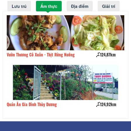
Lưu trú
Ẩm thực
Địa điểm
Giải trí
Vườn Thương Cô Xuân - Thịt Rừng Nướng
124,87km
Quán Ăn Gia Đình Thùy Dương
124,92km