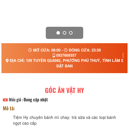
MỞ CỬA: 08:00 -
ĐÓNG CỬA: 23:59
0937669357
ĐỊA CHỈ: 109 TUYÊN QUANG, PHƯỜNG PHÚ THUỶ, TỈNH LÂM ĐỒ
ĐẶT BÀN
GÓC ĂN VẶT HY
Mức giá :
Đang cập nhật
Mô tả:
Tiệm Hy chuyên bánh mì chay- trà sữa và các loại bánh
ngọt cao cấp