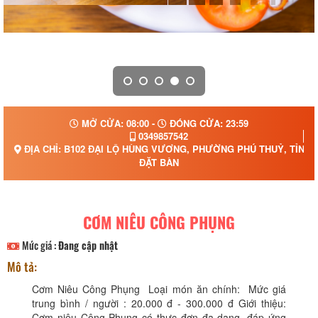
MỞ CỬA: 08:00 -
ĐÓNG CỬA: 23:59
0349857542
ĐỊA CHỈ: B102 ĐẠI LỘ HÙNG VƯƠNG, PHƯỜNG PHÚ THUỶ, TỈNH
ĐẶT BÀN
CƠM NIÊU CÔNG PHỤNG
Mức giá :
Đang cập nhật
Mô tả:
Cơm Niêu Công Phụng Loại món ăn chính: Mức giá
trung bình / người : 20.000 đ - 300.000 đ Giới thiệu:
Cơm niêu Công Phụng có thực đơn đa dạng, đáp ứng