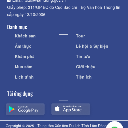
Email: ttxtdl@lamdong.gov.vn
Giấy phép: 311/GP-BC do Cục Báo chí - Bộ Văn hóa Thông tin
cấp ngày 13/10/2006
Danh mục
Khách sạn
Tour
Ẩm thực
Lễ hội & Sự kiện
Khám phá
Tin tức
Mua sắm
Giới thiệu
Lịch trình
Tiện ích
Tải ứng dụng
Copyright © 2025 - Trung tâm Xúc tiến Du lịch Tỉnh Lâm Đồng