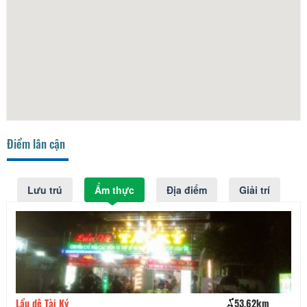
Điểm lân cận
Lưu trú
Ẩm thực
Địa điểm
Giải trí
Lẩu dê Tài Ký
53,62km
Nh