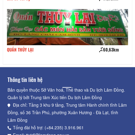
QUÁN THÚY LẠI
60,63km
Mê
Thông tin liên hệ
Bản quyền thuộc Sở Văn hoá, Thể thao và Du lịch Lâm Đồng.
Quản lý bởi Trung tâm Xúc tiến Du lịch Lâm Đồng
Địa chỉ: Tầng 3 khu 9 tầng, Trung tâm Hành chính tỉnh Lâm
Đồng, số 36 Trần Phú, phường Xuân Hương - Đà Lạt, tỉnh
Lâm Đồng
Tổng đài hỗ trợ: (+84.235) 3.916.961