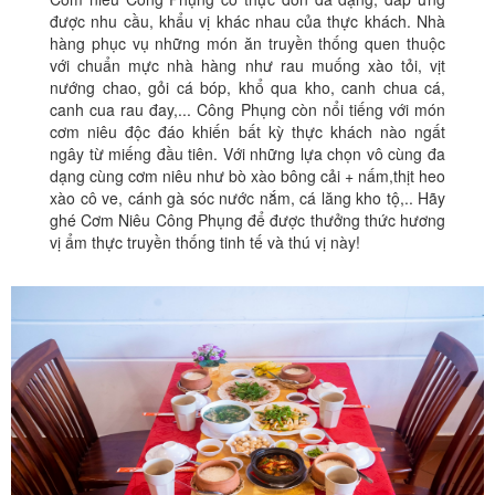
được nhu cầu, khẩu vị khác nhau của thực khách. Nhà
hàng phục vụ những món ăn truyền thống quen thuộc
với chuẩn mực nhà hàng như rau muống xào tỏi, vịt
nướng chao, gỏi cá bóp, khổ qua kho, canh chua cá,
canh cua rau đay,... Công Phụng còn nổi tiếng với món
cơm niêu độc đáo khiến bất kỳ thực khách nào ngất
ngây từ miếng đầu tiên. Với những lựa chọn vô cùng đa
dạng cùng cơm niêu như bò xào bông cải + nấm,thịt heo
xào cô ve, cánh gà sóc nước nắm, cá lăng kho tộ,.. Hãy
ghé Cơm Niêu Công Phụng để được thưởng thức hương
vị ẩm thực truyền thống tinh tế và thú vị này!