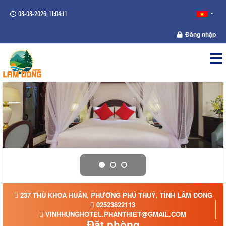
08-08-2026, 11:04:11
Đăng nhập
237 THỦ KHOA HUÂN, PHƯỜNG PHÚ THUỶ, TỈNH LÂM ĐỒNG
02523822113
VINHHUNGHOTEL.PHANTHIET@GMAIL.COM
Đặt phòng