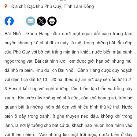
Địa chỉ: Đặc khu Phú Quý, Tỉnh Lâm Đồng
Bãi Nhỏ - Gành Hang nằm dưới một ngọn đồi cách trung tâm
huyện khoảng 10 phút đi xe máy, là một trong những bãi tắm đẹp
của Phú Quý với bờ cát trắng mịn tinh khiết, nước biển màu xanh
ngọc trong vắt. Bãi cát hình lưỡi liềm được giới hạn bởi những mũi
đá nhô ra biển. Khu du lịch Bãi Nhỏ - Gành Hang được quy hoạch
với diện tích đất từ 10 - 20 ha, theo dự án nơi đây sẽ đầu tư từ 2-
3 Resort kết hợp với nghỉ dưỡng, tắm biển, lặn biển và trồng cây
xanh. Khu vực này không có nhà cửa, còn khá hoang sơ, trên bờ
quanh bãi là những mỏm đá đen với nhiều hình thù kỳ thú. Nước
biển ở đây trong xanh, ít ghe thuyền neo đậu, không khí trong
lành, là nơi lý tưởng cho bất cứ du khách nào muốn hòa mình vào
với thiên nhiên. Vào những lúc mặt trời mọc, nước biển ở đây