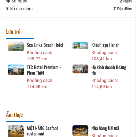
Số ngày
2
Ngày
Số địa điểm
7
Địa điểm
Lưu trú
Sea Links Beach Hotel
Khách sạn Hanah
Khoảng cách:
Khoảng cách:
108,27 km
108,41 km
TTC Hotel Premium -
Hộ kinh doanh Hoàng
Phan Thiết
Hà
Khoảng cách:
Khoảng cách:
114,36 km
114,69 km
Ẩm thực
MỘT NẮNG Seafood
Nhà hàng Hải mã
restaurant
Khoảng cách: