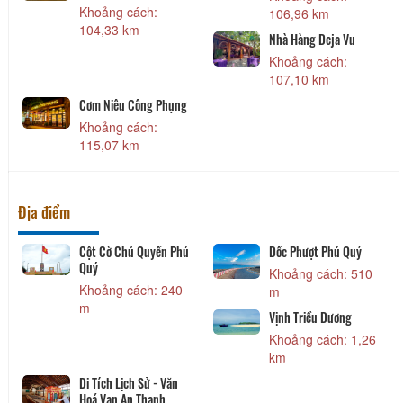
Khoảng cách:
106,96 km
104,33 km
Nhà Hàng Deja Vu
Khoảng cách:
107,10 km
Cơm Niêu Công Phụng
Khoảng cách:
115,07 km
Địa điểm
Cột Cờ Chủ Quyền Phú
Dốc Phượt Phú Quý
Quý
Khoảng cách: 510
Khoảng cách: 240
m
m
Vịnh Triều Dương
Khoảng cách: 1,26
km
Di Tích Lịch Sử - Văn
Hoá Vạn An Thạnh