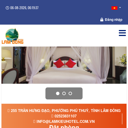
06-08-2026, 06:19:38
Đăng nhập
255 TRẦN HƯNG ĐẠO, PHƯỜNG PHÚ THUỶ, TỈNH LÂM ĐỒNG
02523831107
INFO@LAMKIEUHOTEL.COM.VN
Đặt phòng