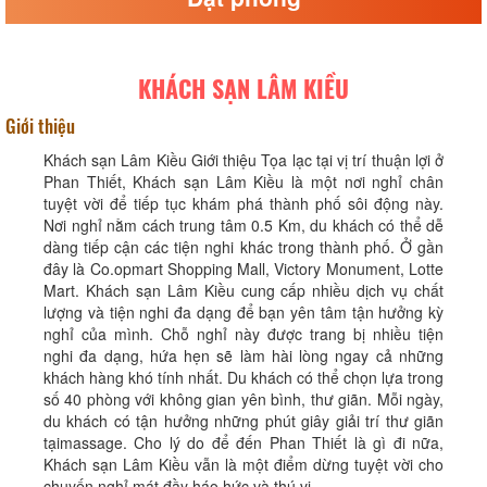
KHÁCH SẠN LÂM KIỀU
Giới thiệu
Khách sạn Lâm Kiều Giới thiệu Tọa lạc tại vị trí thuận lợi ở
Phan Thiết, Khách sạn Lâm Kiều là một nơi nghỉ chân
tuyệt vời để tiếp tục khám phá thành phố sôi động này.
Nơi nghỉ nằm cách trung tâm 0.5 Km, du khách có thể dễ
dàng tiếp cận các tiện nghi khác trong thành phố. Ở gần
đây là Co.opmart Shopping Mall, Victory Monument, Lotte
Mart. Khách sạn Lâm Kiều cung cấp nhiều dịch vụ chất
lượng và tiện nghi đa dạng để bạn yên tâm tận hưởng kỳ
nghỉ của mình. Chỗ nghỉ này được trang bị nhiều tiện
nghi đa dạng, hứa hẹn sẽ làm hài lòng ngay cả những
khách hàng khó tính nhất. Du khách có thể chọn lựa trong
số 40 phòng với không gian yên bình, thư giãn. Mỗi ngày,
du khách có tận hưởng những phút giây giải trí thư giãn
tạimassage. Cho lý do để đến Phan Thiết là gì đi nữa,
Khách sạn Lâm Kiều vẫn là một điểm dừng tuyệt vời cho
chuyến nghỉ mát đầy háo hức và thú vị.