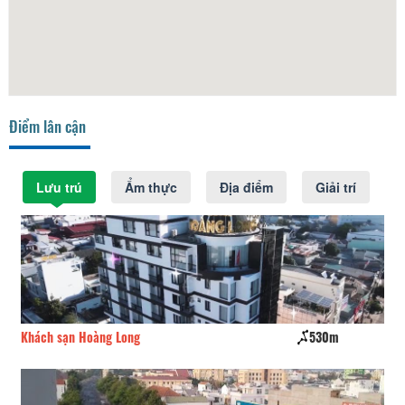
Điểm lân cận
Lưu trú
Ẩm thực
Địa điểm
Giải trí
Khách sạn Hoàng Long
530m
Kh