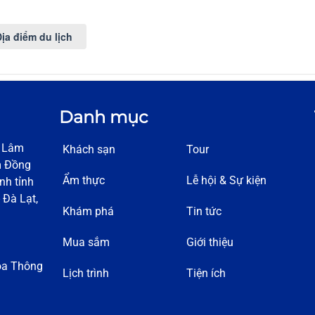
ịa điểm du lịch
Danh mục
h Lâm
Khách sạn
Tour
m Đồng
Ẩm thực
Lễ hội & Sự kiện
nh tỉnh
 Đà Lạt,
Khám phá
Tin tức
Mua sắm
Giới thiệu
óa Thông
Lịch trình
Tiện ích