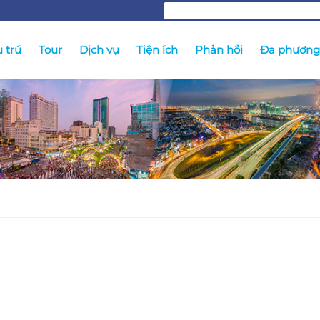
 trú
Tour
Dịch vụ
Tiện ích
Phản hồi
Đa phương 