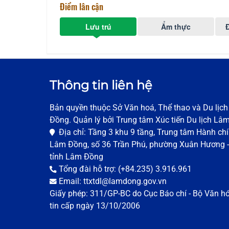
Điểm lân cận
Lưu trú
Ẩm thực
Đ
Thông tin liên hệ
Bản quyền thuộc Sở Văn hoá, Thể thao và Du lịc
Đồng. Quản lý bởi Trung tâm Xúc tiến Du lịch Lâ
Địa chỉ: Tầng 3 khu 9 tầng, Trung tâm Hành chí
Lâm Đồng, số 36 Trần Phú, phường Xuân Hương -
tỉnh Lâm Đồng
Tổng đài hỗ trợ: (+84.235) 3.916.961
Email: ttxtdl@lamdong.gov.vn
Giấy phép: 311/GP-BC do Cục Báo chí - Bộ Văn h
tin cấp ngày 13/10/2006