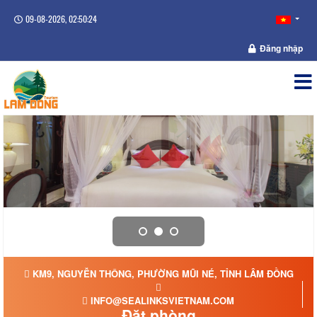
09-08-2026, 02:50:25
Đăng nhập
KM9, NGUYỄN THÔNG, PHƯỜNG MŨI NÉ, TỈNH LÂM ĐỒNG
INFO@SEALINKSVIETNAM.COM
Đặt phòng