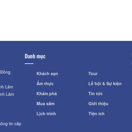
Khoảng cách: 26,33 km
Khoảng cách: 
Đền Thờ Po Nit
Chùa Phước An
Khoảng cách: 
Khoảng cách: 26,64 km
Danh mục
 Đồng.
Khách sạn
Tour
Ẩm thực
Lễ hội & Sự kiện
ỉnh Lâm
Khám phá
Tin tức
ỉnh Lâm
Mua sắm
Giới thiệu
Lịch trình
Tiện ích
ông tin cấp