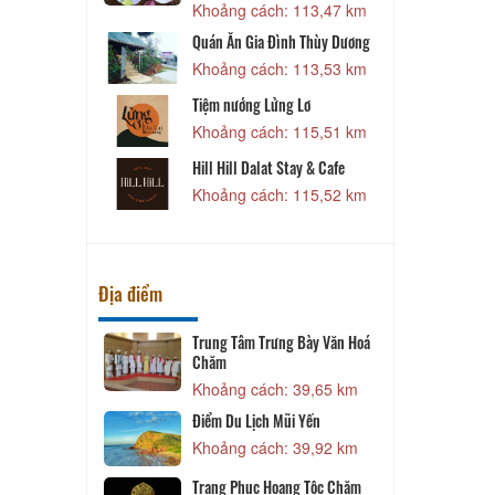
Khoảng cách: 113,47 km
ái Đá Tiên
Quán Ăn Gia Đình Thùy Dương
112,23 km
Khoảng cách: 113,53 km
Tiệm nướng Lửng Lơ
112,29 km
Khoảng cách: 115,51 km
a
Hill Hill Dalat Stay & Cafe
113,09 km
Khoảng cách: 115,52 km
Địa điểm
Trung Tâm Trưng Bày Văn Hoá
Chăm
27,36 km
Khoảng cách: 39,65 km
Điểm Du Lịch Mũi Yến
29,83 km
Khoảng cách: 39,92 km
ậu
Trang Phục Hoang Tộc Chăm