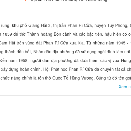
ung, khu phố Giang Hải 3, thị trấn Phan Rí Cửa, huyện Tuy Phong, t
1859 để thờ Thành hoàng Bổn cảnh và các bậc tiền, hậu hiền có c
 Cam Hải trên vùng đất Phan Rí Cửa xưa kia. Từ những năm 1945 - 
àng thành đồn bốt, Nhân dân địa phương đã sử dụng ngôi đình làm nơi
 Đến năm 1958, người dân địa phương đã đưa thêm các vị vua Hùng
c xây dựng hoàn chỉnh, Hội Phật học Phan Rí Cửa đã chuyển tất cả c
ại chức năng chính là tôn thờ Quốc Tổ Hùng Vương. Cũng từ đó tên gọ
Xem n