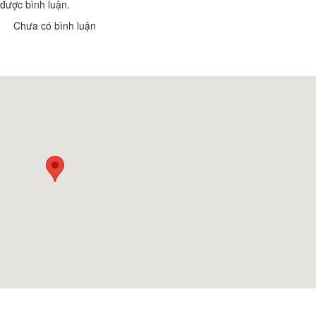
được bình luận.
Chưa có bình luận
Khách sạn Nyna
Khách sạn Công 
Khoảng cách: 82,28 km
Khoảng cách: 
Khách sạn Vĩnh Hưng
Khách sạn Lâm K
Khoảng cách: 82,69 km
Khoảng cách: 
Khách sạn Hoàng Long
Kim Ngân Thảo Ho
Khoảng cách: 82,88 km
Khoảng cách: 
Khách Sạn Phú Gia
Khách sạn Phươn
Khoảng cách: 82,94 km
Khoảng cách: 
Tobi Koi Sushi
Riesling Restaur
Khoảng cách: 82,31 km
Khoảng cách: 