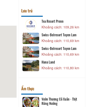
Lưu trú
Nhi
Tea Resort Prenn
82,95 km
Khoảng cách: 109,26 km
Swiss-Belresort Tuyen Lam
iều
Khoảng cách: 110,69 km
83,41 km
Swiss-Belresort Tuyen Lam
tel
Khoảng cách: 110,69 km
83,46 km
Hana Land
g Hưng
Khoảng cách: 110,80 km
83,46 km
Ẩm thực
ant
Vườn Thương Cô Xuân - Thịt
Rừng Nướng
112,16 km