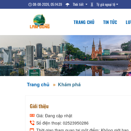
08-08-2026, 05:14:40
Thời tiết
Tỷ giá ngoại tệ
TRANG CHỦ
TIN TỨC
LƯ
Trang chủ
Khám phá
Giới thiệu
Giá: Đang cập nhật
Số điện thoại: 02523950286
Thời gian tham quan tại một điểm: Không giới hạn