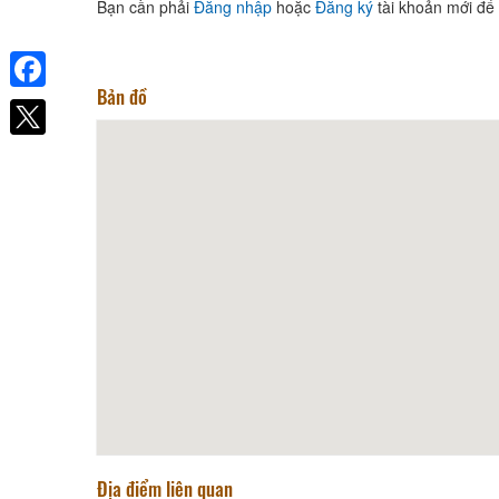
Bạn cần phải
Đăng nhập
hoặc
Đăng ký
tài khoản mới để 
Bản đồ
Khách sạn Hanah
Facebook
Khoảng cách: 73,61 km
Sea Links Beach Hotel
Khoảng cách: 73,82 km
Hộ kinh doanh Hoàng Hà
Khoảng cách: 81,84 km
TTC Hotel Premium - Phan
Thiết
Khoảng cách: 82,04 km
MỘT NẮNG Seafood restaurant
Địa điểm liên quan
Khoảng cách: 68,26 km