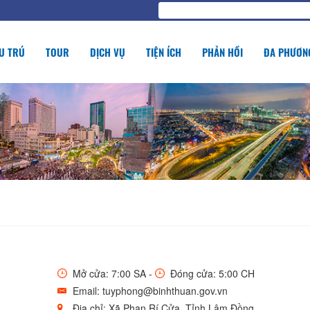
U TRÚ
TOUR
DỊCH VỤ
TIỆN ÍCH
PHẢN HỒI
ĐA PHƯƠNG
Mở cửa: 7:00 SA -
Đóng cửa: 5:00 CH
Email: tuyphong@binhthuan.gov.vn
Địa chỉ: Xã Phan Rí Cửa, Tỉnh Lâm Đồng