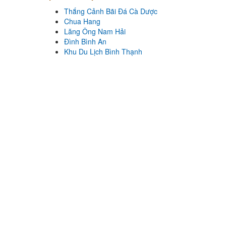
Thắng Cảnh Bãi Đá Cà Dược
Nhà hàng Hải mã
Chua Hang
Khoảng cách: 72,40 km
Lăng Ông Nam Hải
Đình Bình An
Nhà Hàng Deja Vu
Khu Du Lịch Bình Thạnh
Khoảng cách: 72,61 km
Cơm Niêu Công Phụng
Khoảng cách: 81,82 km
Thắng Cảnh Bãi Đá Cà Dược
Khoảng cách: 18,61 km
Chua Hang
Khoảng cách: 18,90 km
Lăng Ông Nam Hải
Khoảng cách: 19,03 km