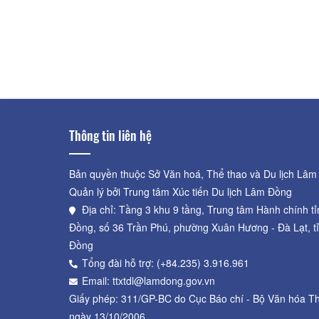
Đình Bình An
Khoảng cách: 19,11 km
Thông tin liên hệ
Bản quyền thuộc Sở Văn hoá, Thể thao và Du lịch Lâm
Quản lý bởi Trung tâm Xúc tiến Du lịch Lâm Đồng
Địa chỉ: Tầng 3 khu 9 tầng, Trung tâm Hành chính t
Đồng, số 36 Trần Phú, phường Xuân Hương - Đà Lạt, t
Đồng
Tổng đài hỗ trợ: (+84.235) 3.916.961
Email: ttxtdl@lamdong.gov.vn
Giấy phép: 311/GP-BC do Cục Báo chí - Bộ Văn hóa Th
ngày 13/10/2006