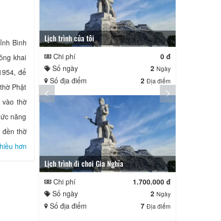
Lịch trình của tôi
Lịch trình củ
ỉnh Bình
Chi phí
0 đ
Chi phí
ông khai
Số ngày
2
Số ngày
Ngày
1954, để
Số địa điểm
2
Số địa điể
Địa điểm
 thờ Phật
 vào thờ
hức năng
i đền thờ
hiều hơn
Lịch trình đi chơi Gia Nghĩa
Quê Hương
Chi phí
1.700.000 đ
Chi phí
Số ngày
2
Số ngày
Ngày
Số địa điểm
7
Số địa điể
Địa điểm