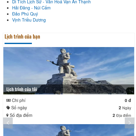
Di Tích Lịch Sử - Văn Hoá Vạn An Thạnh
Hải Đăng - Núi Cấm
Đảo Phú Quý
Vịnh Triều Dương
Lịch trình của bạn
Lịch trình của tôi
Chi phí
0 đ
Số ngày
2
Ngày
Số địa điểm
2
Địa điểm