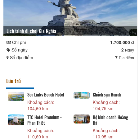
Lịch trình đi chơi Gia Nghĩa
Chi phí
1.700.000 đ
Số ngày
2
Ngày
Số địa điểm
7
Địa điểm
Lưu trú
Sea Links Beach Hotel
Khách sạn Hanah
Khoảng cách:
Khoảng cách:
104,60 km
104,75 km
TTC Hotel Premium -
Hộ kinh doanh Hoàng
Phan Thiết
Hà
Khoảng cách:
Khoảng cách:
110,60 km
110,95 km