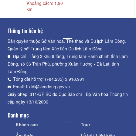
Khoảng cách: 1,90
km
Thông tin liên hệ
Bản quyền thuộc Sở Văn hoá, Thể thao và Du lịch Lâm Đồng.
Quản lý bởi Trung tâm Xúc tiến Du lịch Lâm Đồng
Địa chỉ: Tầng 3 khu 9 tầng, Trung tâm Hành chính tỉnh Lâm
Đồng, số 36 Trần Phú, phường Xuân Hương - Đà Lạt, tỉnh
Lâm Đồng
Tổng đài hỗ trợ: (+84.235) 3.916.961
Email: ttxtdl@lamdong.gov.vn
Giấy phép: 311/GP-BC do Cục Báo chí - Bộ Văn hóa Thông tin
cấp ngày 13/10/2006
Danh mục
Khách sạn
Tour
Ẩm thực
Lễ hội & Sự kiện