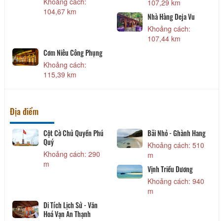
Khoảng cách:
107,29 km
104,67 km
Nhà Hàng Deja Vu
Khoảng cách:
107,44 km
Cơm Niêu Công Phụng
Khoảng cách:
115,39 km
Địa điểm
Cột Cờ Chủ Quyền Phú
Bãi Nhỏ - Ghành Hang
Quý
Khoảng cách: 510
Khoảng cách: 290
m
m
Vịnh Triều Dương
Khoảng cách: 940
m
Di Tích Lịch Sử - Văn
Hoá Vạn An Thạnh