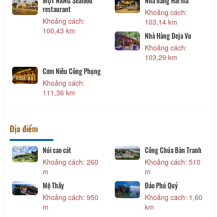
MỘT NẮNG Seafood
Nhà hàng Hải mã
restaurant
Khoảng cách:
Khoảng cách:
103,14 km
100,43 km
Nhà Hàng Deja Vu
Khoảng cách:
103,29 km
Cơm Niêu Công Phụng
Khoảng cách:
111,36 km
Địa điểm
Núi cao cát
Công Chúa Bàn Tranh
Khoảng cách: 260
Khoảng cách: 510
m
m
Mộ Thầy
Đảo Phú Quý
Khoảng cách: 950
Khoảng cách: 1,60
m
km