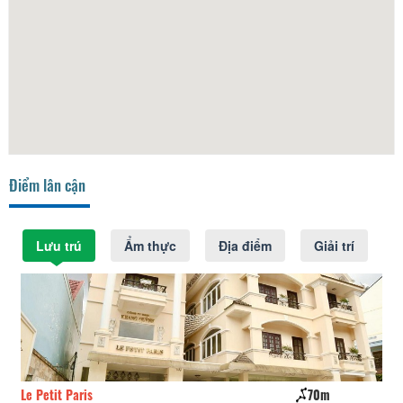
Điểm lân cận
Lưu trú
Ẩm thực
Địa điểm
Giải trí
Le Petit Paris
70m
Pr