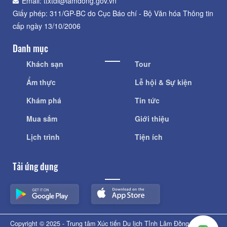
Email: ttxtdl@lamdong.gov.vn
Giấy phép: 311/GP-BC do Cục Báo chí - Bộ Văn hóa Thông tin
cấp ngày 13/10/2006
Danh mục
Khách sạn
Tour
Ẩm thực
Lễ hội & Sự kiện
Khám phá
Tin tức
Mua sắm
Giới thiệu
Lịch trình
Tiện ích
Tải ứng dụng
Copyright © 2025 - Trung tâm Xúc tiến Du lịch Tỉnh Lâm Đồng