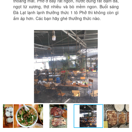
thoáng mát. Phở ở đây rất ngon, nước dùng rất đậm đà,
ngọt từ xương, thịt nhiều và bò mềm ngon. Buổi sáng
Đà Lạt lạnh lạnh thưởng thức 1 tô Phở thì không còn gì
ấm áp hơn. Các bạn hãy ghé thưởng thức nào.