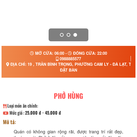
MỞ CỬA: 06:00 -
ĐÓNG CỬA: 22:00
0988885577
ĐỊA CHỈ: 19 , TRẦN BÌNH TRỌNG, PHƯỜNG CAM LY - ĐÀ LẠT, TỈ
ĐẶT BÀN
PHỞ HÙNG
Loại món ăn chính:
Mức giá :
25.000 đ - 45.000 đ
Mô tả:
Quán có không gian rộng rãi, được trang trí rất đẹp,