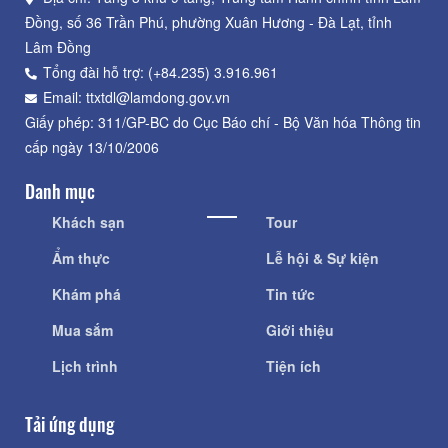
Đồng, số 36 Trần Phú, phường Xuân Hương - Đà Lạt, tỉnh
Lâm Đồng
Tổng đài hỗ trợ: (+84.235) 3.916.961
Email: ttxtdl@lamdong.gov.vn
Giấy phép: 311/GP-BC do Cục Báo chí - Bộ Văn hóa Thông tin
cấp ngày 13/10/2006
Danh mục
Khách sạn
Tour
Ẩm thực
Lễ hội & Sự kiện
Khám phá
Tin tức
Mua sắm
Giới thiệu
Lịch trình
Tiện ích
Tải ứng dụng