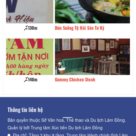
Bún Suông Tộ Hải Sản Tư Ký
150m
Q
Gummy Chicken Steak
170m
H
Thông tin liên hệ
Bản quyền thuộc Sở Văn hoá, Thể thao và Du lịch Lâm Đồng.
Quản lý bởi Trung tâm Xúc tiến Du lịch Lâm Đồng
Địa chỉ: Tầng 3 khu 9 tầng, Trung tâm Hành chính tỉnh Lâm