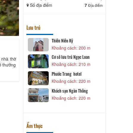
Số địa điểm
7
Số địa điể
Địa điểm
Lưu trú
Thiên Niên Kỷ
 70 m
Khoảng cách: 200 m
Cơ sở lưu trú Ngọc Loan
P
 nhà thờ
Khoảng cách: 210 m
é thưởng
 100 m
Phước Trang hotel
Khoảng cách: 220 m
 100 m
Khách sạn Ngàn Thông
Khoảng cách: 220 m
 180 m
Ẩm thực