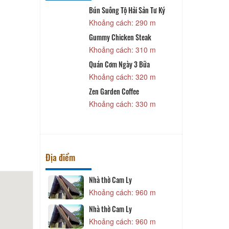
Bún Suông Tộ Hải Sản Tư Ký
 160 m
Khoảng cách: 290 m
Gummy Chicken Steak
K
Khoảng cách: 310 m
 170 m
Quán Cơm Ngày 3 Bữa
 Gia Cát
Khoảng cách: 320 m
 240 m
Zen Garden Coffee
n Miền Tây
Khoảng cách: 330 m
 270 m
Địa điểm
Nhà thờ Cam Ly
 330 m
Khoảng cách: 960 m
n Lệ Xuân
Nhà thờ Cam Ly
 410 m
Khoảng cách: 960 m