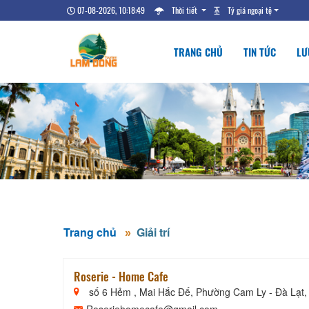
07-08-2026, 10:18:49
Thời tiết
Tỷ giá ngoại tệ
TRANG CHỦ
TIN TỨC
LƯ
Trang chủ
Giải trí
Roserie - Home Cafe
số 6 Hẻm , Mai Hắc Đế, Phường Cam Ly - Đà Lạt