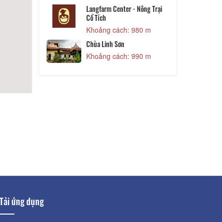
Vũ Hương
Langfarm Center - Nông Trại
Cổ Tích
 570 m
Khoảng cách: 980 m
 Lịch Hoa
Chùa Linh Sơn
Khoảng cách: 990 m
 930 m
Tải ứng dụng