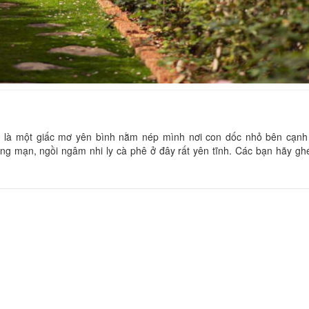
Sam Home
Thanh Phương
Khoảng cách: 40 m
Khoảng cách:
Hoàng Thắng
Hòa Bình Xanh
ie là một giấc mơ yên bình nằm nép mình nơi con dốc nhỏ bên cạnh
ng mạn, ngồi ngâm nhi ly cà phê ở đây rất yên tĩnh. Các bạn hãy gh
Khoảng cách:
Khoảng cách: 60 m
CSLT Alaca
Le Petit Paris
Khoảng cách:
Khoảng cách: 60 m
President Hotel
Hoa Nắng Dalat
Khoảng cách:
Khoảng cách: 60 m