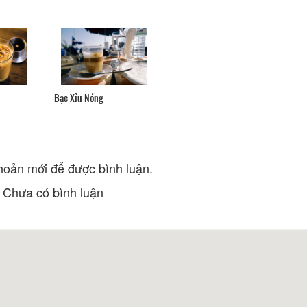
Phương Cơm Tấm Đà Lạt
Phở Hùng
Khoảng cách: 50 m
Khoảng cách:
Ẩm Thực Chay Nụ Cười Trẻ Thơ
Tony - Gà Rán 20
Khoảng cách: 80 m
Khoảng cách:
Hủ Tiếu Nam Vang
Chợ Hải Sản Kyla - Lẩu Hơi &
Bạc Xỉu Nóng
Cơm Gia Đình
Khoảng cách:
Khoảng cách: 140 m
Bún Riêu Cua Mẫ
RIO K3 - BBQ
Khoảng cách:
Khoảng cách: 160 m
hoản mới để được bình luận.
Chưa có bình luận
Dang Dan Cafe & Kids House
Triệu Đoá Hồng
Khoảng cách: 80 m
Khoảng cách:
Khu biệt thự Trầ
Khu Tổ Hợp Vườn Yên Đà Lạt
Khoảng cách:
Khoảng cách: 240 m