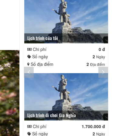
Lịch trình của tôi
Lịch trình củ
Chi phí
0 đ
Chi phí
Số ngày
2
Số ngày
Ngày
Số địa điểm
2
Số địa điể
Địa điểm
Lịch trình đi chơi Gia Nghĩa
Quê Hương
Chi phí
1.700.000 đ
Chi phí
Số ngày
2
Số ngày
Ngày