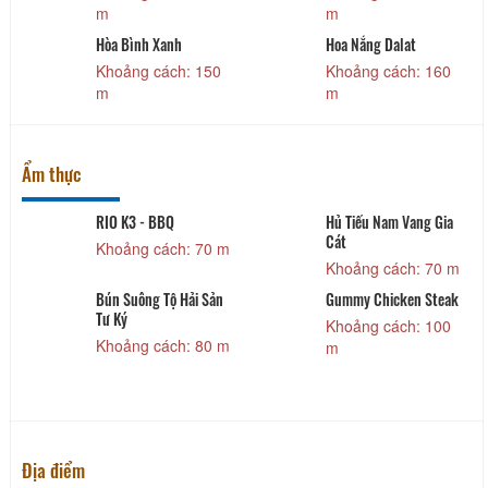
m
m
Hòa Bình Xanh
Hoa Nắng Dalat
Khoảng cách: 150
Khoảng cách: 160
m
m
Ẩm thực
RIO K3 - BBQ
Hủ Tiếu Nam Vang Gia
Cát
Khoảng cách: 70 m
Khoảng cách: 70 m
n
Bún Suông Tộ Hải Sản
Gummy Chicken Steak
Tư Ký
Khoảng cách: 100
Khoảng cách: 80 m
m
Địa điểm