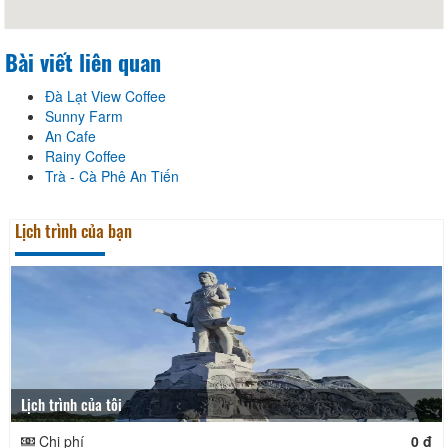
Bài viết liên quan
Đà Lạt View Coffee
Sunny Farm
An Cafe
Rainy Coffee
Trà - Cà Phê An Tiến
Lịch trình của bạn
Lịch trình của tôi
Chi phí
0 đ