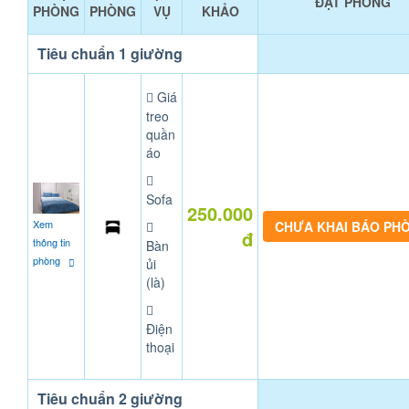
ĐẶT PHÒNG
PHÒNG
PHÒNG
VỤ
KHẢO
Tiêu chuẩn 1 giường
Giá
treo
quần
áo
Sofa
250.000
Xem
CHƯA KHAI BÁO PH
đ
thông tin
Bàn
phòng
ủi
(là)
Điện
thoại
Tiêu chuẩn 2 giường