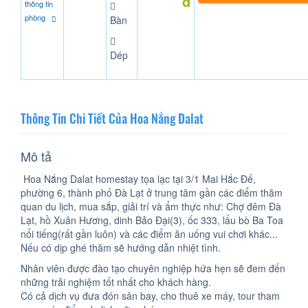
đ
thông tin
phòng
Bàn
Dép
Thông Tin Chi Tiết Của Hoa Nắng Dalat
Mô tả
Hoa Nắng Dalat homestay tọa lạc tại 3/1 Mai Hắc Đế,
phường 6, thành phố Đà Lạt ở trung tâm gần các điểm thăm
quan du lịch, mua sắp, giải trí và ẩm thực như: Chợ đêm Đà
Lạt, hồ Xuân Hương, dinh Bảo Đại(3), ốc 333, lẩu bò Ba Toa
nổi tiếng(rất gần luôn) và các điểm ăn uống vui chơi khác...
Nếu có dịp ghé thăm sẽ hướng dẫn nhiệt tình.
Nhân viên được đào tạo chuyên nghiệp hứa hẹn sẽ đem đến
những trải nghiệm tốt nhất cho khách hàng.
Có cả dịch vụ đưa đón sân bay, cho thuê xe máy, tour tham