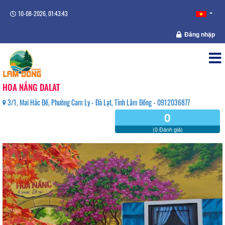
10-08-2026, 01:43:43
Đăng nhập
HOA NẮNG DALAT
3/1, Mai Hắc Đế, Phường Cam Ly - Đà Lạt, Tỉnh Lâm Đồng - 0912036877
0
(0 Đánh giá)