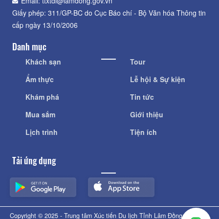
Email: ttxtdl@lamdong.gov.vn
Giấy phép: 311/GP-BC do Cục Báo chí - Bộ Văn hóa Thông tin
cấp ngày 13/10/2006
Danh mục
Khách sạn
Tour
Ẩm thực
Lễ hội & Sự kiện
Khám phá
Tin tức
Mua sắm
Giới thiệu
Lịch trình
Tiện ích
Tải ứng dụng
Copyright © 2025 - Trung tâm Xúc tiến Du lịch Tỉnh Lâm Đồng