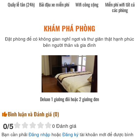
Quầy lễ tân (24h)
Bãi đậu xe miễn phí
Wifi công cộng
Miễn phí wifi tất cả
các phòng
KHÁM PHÁ PHÒNG
Đặt phòng để có không gian nghỉ ngơi và thư giãn thật hạnh phúc
bên người thân và gia đình
i
Deluxe 2 giường
Bình luận và Đánh giá (
0
)
0
/5
0
Đánh giá
Bạn cần phải
Đăng nhập
hoặc
Đăng ký
tài khoản mới để được bình