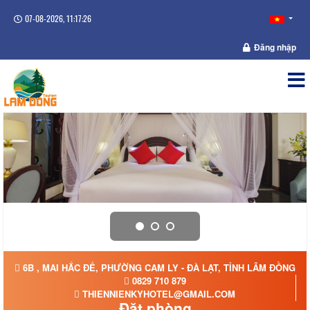
07-08-2026, 11:17:26
Đăng nhập
6B , MAI HẮC ĐẾ, PHƯỜNG CAM LY - ĐÀ LẠT, TỈNH LÂM ĐỒNG
0829 710 879
THIENNIENKYHOTEL@GMAIL.COM
Đặt phòng