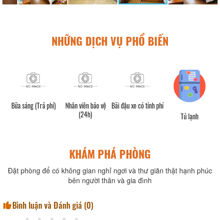
NHỮNG DỊCH VỤ PHỔ BIẾN
 /
Bữa sáng (Trả phí)
Nhân viên bảo vệ
Bãi đậu xe có tính phí
(24h)
Tủ lạnh
KHÁM PHÁ PHÒNG
Đặt phòng để có không gian nghỉ ngơi và thư giãn thật hạnh phúc
bên người thân và gia đình
Bình luận và Đánh giá (
0
)