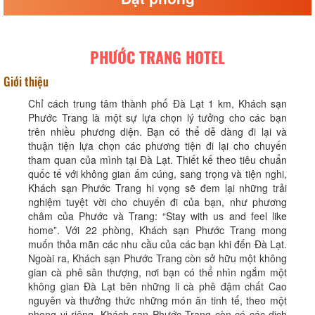
PHƯỚC TRANG HOTEL
Giới thiệu
Chỉ cách trung tâm thành phố Đà Lạt 1 km, Khách sạn
Phước Trang là một sự lựa chọn lý tưởng cho các bạn
trên nhiều phương diện. Bạn có thể dễ dàng đi lại và
thuận tiện lựa chọn các phương tiện đi lại cho chuyến
tham quan của mình tại Đà Lạt. Thiết kế theo tiêu chuẩn
quốc tế với không gian ấm cúng, sang trọng và tiện nghi,
Khách sạn Phước Trang hi vọng sẽ đem lại những trải
nghiệm tuyệt vời cho chuyến đi của bạn, như phương
châm của Phước và Trang: “Stay with us and feel like
home”. Với 22 phòng, Khách sạn Phước Trang mong
muốn thỏa mãn các nhu cầu của các bạn khi đến Đà Lạt.
Ngoài ra, Khách sạn Phước Trang còn sở hữu một không
gian cà phê sân thượng, nơi bạn có thể nhìn ngắm một
không gian Đà Lạt bên những li cà phê đậm chất Cao
nguyên và thưởng thức những món ăn tinh tế, theo một
phong vị riêng. Khách sạn Phước Trang còn có các dịch