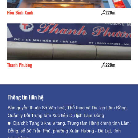
Hòa Bình Xanh
220m
Ho
Thanh Phương
220m
33 
Thông tin liên hệ
Bản quyền thuộc Sở Văn hoá, Thể thao và Du lịch Lâm Đồng.
Quản lý bởi Trung tâm Xúc tiến Du lịch Lâm Đồng
Địa chỉ: Tầng 3 khu 9 tầng, Trung tâm Hành chính tỉnh Lâm
Đồng, số 36 Trần Phú, phường Xuân Hương - Đà Lạt, tỉnh