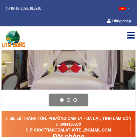
08-08-2026, 10:52:04
Đăng nhập
58, LÊ THÁNH TÔN, PHƯỜNG CAM LY - ĐÀ LẠT, TỈNH LÂM ĐỒNG
0984136879
PHUOCTRANGDALATHOTEL@GMAIL.COM
Đặt phòng