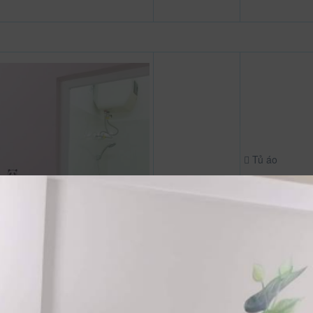
Tủ áo
Bàn là
Bàn
Dép