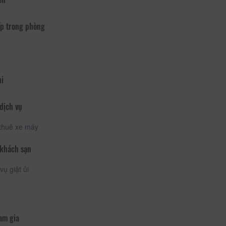
p trong phòng
hi
dịch vụ
thuê xe máy
 khách sạn
vụ giặt ủi
am gia