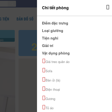
ĐĂNG NHẬP
Chi tiết phòng
 TIỆN
BẢN ĐỒ SỐ
Điểm đặc trưng
Loại giường
Giá tham khảo
Tiện nghi
iá)
250.000 đ
Giải trí
Vật dụng phòng
Giá treo quần áo
Sofa
Bàn ủi (là)
Điện thoại
Gương
Tủ áo