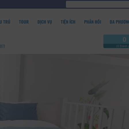
U TRÚ
TOUR
DỊCH VỤ
TIỆN ÍCH
PHẢN HỒI
ĐA PHƯƠNG
0
6877
(0 Đánh g