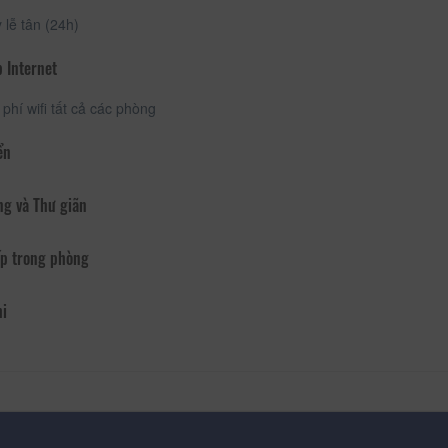
lễ tân (24h)
 Internet
phí wifi tất cả các phòng
ển
ng và Thư giãn
p trong phòng
hi