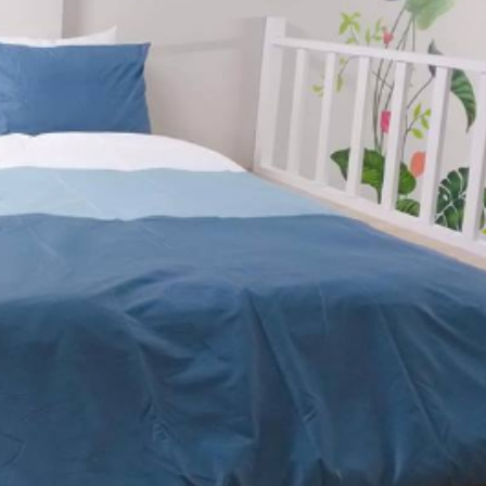
Tủ áo
Bàn là
Bàn
Dép