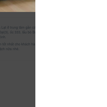
 Lạt ở trung tâm gần các điểm thăm quan du lịch,
i(3), ốc 333, lẩu bò Ba Toa nổi tiếng(rất gần luôn)
tình.
 tốt nhất cho khách hàng.
lịch nữa nhé.