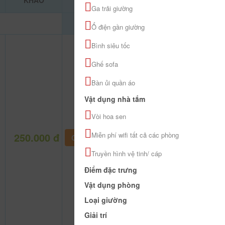
KHẢO
Ga trải giường
Ổ điện gần giường
Bình siêu tốc
Ghế sofa
Bàn ủi quần áo
Vật dụng nhà tắm
Vòi hoa sen
250.000 đ
Miễn phí wifi tất cả các phòng
CHƯA KHAI BÁO PHÒNG
Truyền hình vệ tinh/ cáp
Điểm đặc trưng
Vật dụng phòng
Loại giường
Giải trí