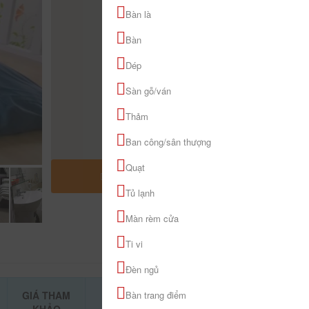
Bàn là
Bàn
Dép
Sàn gỗ/ván
Thảm
Ban công/sân thượng
Quạt
MỞ RỘNG BẢN ĐỒ
Tủ lạnh
Màn rèm cửa
Ti vi
Đèn ngủ
GIÁ THAM
Bàn trang điểm
ĐẶT PHÒNG