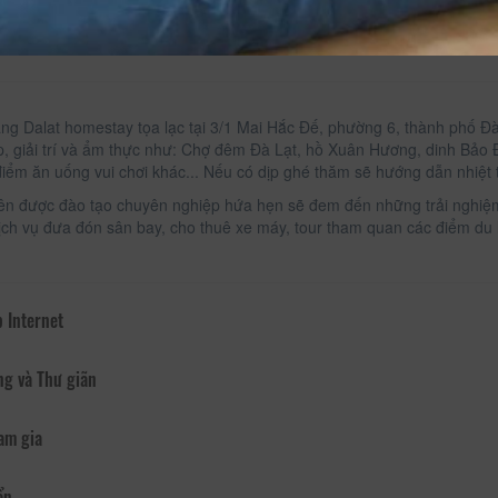
g Dalat homestay tọa lạc tại 3/1 Mai Hắc Đế, phường 6, thành phố Đà
, giải trí và ẩm thực như: Chợ đêm Đà Lạt, hồ Xuân Hương, dinh Bảo Đạ
điểm ăn uống vui chơi khác... Nếu có dịp ghé thăm sẽ hướng dẫn nhiệt 
ên được đào tạo chuyên nghiệp hứa hẹn sẽ đem đến những trải nghiệm
ịch vụ đưa đón sân bay, cho thuê xe máy, tour tham quan các điểm du 
 Internet
ng và Thư giãn
am gia
ển