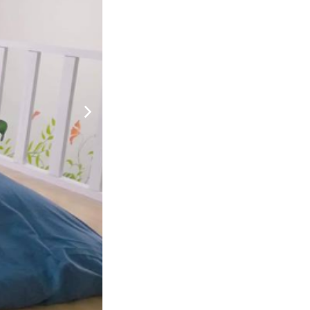
700.000 đ
CHƯA KHAI BÁO PHÒNG