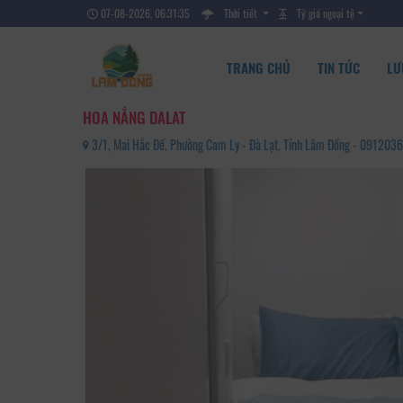
07-08-2026, 06:31:36
Thời tiết
Tỷ giá ngoại tệ
TRANG CHỦ
TIN TỨC
LƯ
HOA NẮNG DALAT
3/1, Mai Hắc Đế, Phường Cam Ly - Đà Lạt, Tỉnh Lâm Đồng - 091203