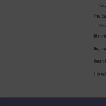
Quầy 
Truy cập
Miễn 
Di chuy
Hoạt độ
Cung cấ
Tiện ng