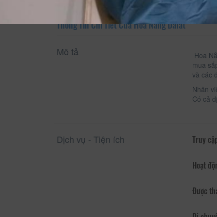
Thông Tin Chi Tiết Của Hoa Nắng Dalat
Mô tả
Hoa Nắn
mua sắp
và các 
Nhân vi
Có cả d
Dịch vụ - Tiện ích
Truy cập
Hoạt độ
Được th
Di chuy