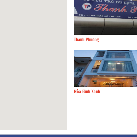
g Thắng
110m
Thanh Phương
Alaca
110m
Hòa Bình Xanh