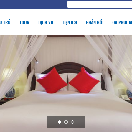
U TRÚ
TOUR
DỊCH VỤ
TIỆN ÍCH
PHẢN HỒI
ĐA PHƯƠNG