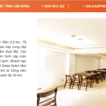
ẠT, TỈNH LÂM ĐỒNG
0263 3512 222
SALES@PRES
 Viên 2,5 km, 7S
 sao này cung cấp
ụ ẩm thực Mỹ. Các
yền hình cáp màn
ủ lạnh. Khách sạn
t Dalat Hotel nằm
 km từ Công viên
 cách đó 30 km.