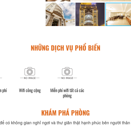
NHỮNG DỊCH VỤ PHỔ BIẾN
n phí
Wifi công cộng
Miễn phí wifi tất cả các
phòng
KHÁM PHÁ PHÒNG
để có không gian nghỉ ngơi và thư giãn thật hạnh phúc bên người thân 