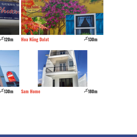
120m
Hoa Nắng Dalat
130m
Cơ Sở LTDL N-T
130m
Sam Home
180m
Le Petit Paris