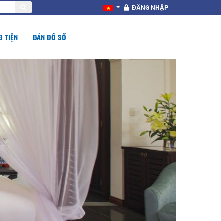
ĐĂNG NHẬP
 TIỆN
BẢN ĐỒ SỐ