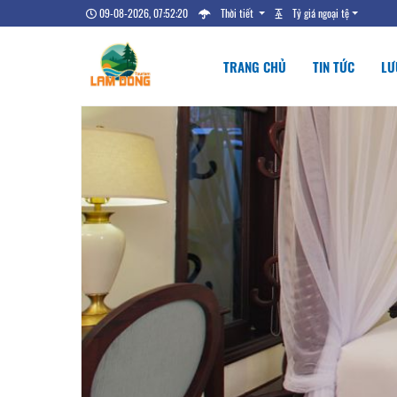
09-08-2026, 07:52:21
Thời tiết
Tỷ giá ngoại tệ
TRANG CHỦ
TIN TỨC
LƯ