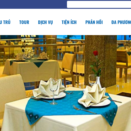
U TRÚ
TOUR
DỊCH VỤ
TIỆN ÍCH
PHẢN HỒI
ĐA PHƯƠNG