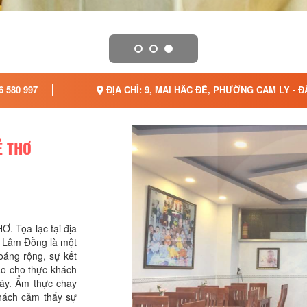
6 580 997
ĐỊA CHỈ: 9, MAI HẮC ĐẾ, PHƯỜNG CAM LY - Đ
Ẻ THƠ
Tọa lạc tại địa
hải nương nhờ dưới ánh sáng từ quang 
h Lâm Đồng là một
lớn. Mỗi món ăn ở nơi đây là sự kết hợp
hoáng rộng, sự kết
túy đặc sản vùng miền trong mỗi món ăn, 
tạo cho thực khách
đây. Ẩm thực chay
khách cảm thấy sự