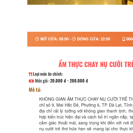
MỞ CỬA: 08:00 -
ĐÓNG CỬA: 22:00
086
ẨM THỰC CHAY NỤ CƯỜI TR
Loại món ăn chính:
Mức giá :
20.000 đ - 200.000 đ
Mô tả:
KHÔNG GIAN ẨM THỰC CHAY NỤ CƯỜI TRẺ THƠ. 
chỉ số 9, Mai Hắc Đế, Phường 6, TP. Đà Lạt, Tỉn
địa chỉ rất lý tưởng với không gian thanh tịnh, t
hợp kiến trúc hiện đại và cách bố trí ngăn nắp, 
cảm giác thoải mái, sang trọng khi đến với nơi 
nụ cười trẻ thơ hứa hẹn sẽ mang lại cho thực 