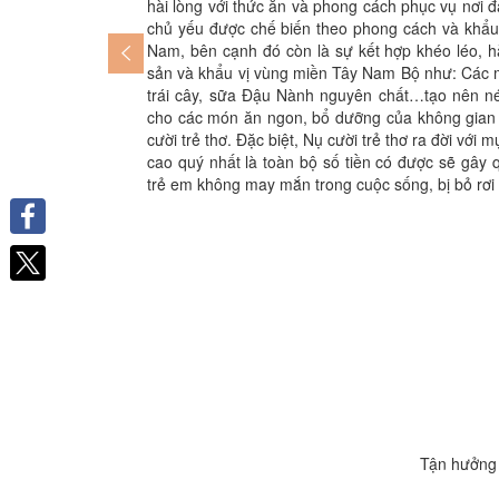
hài lòng với thức ăn và phong cách phục vụ nơi 
chủ yếu được chế biến theo phong cách và khẩu 
Nam, bên cạnh đó còn là sự kết hợp khéo léo, 
sản và khẩu vị vùng miền Tây Nam Bộ như: Các 
trái cây, sữa Đậu Nành nguyên chất…tạo nên né
cho các món ăn ngon, bổ dưỡng của không gian
cười trẻ thơ. Đặc biệt, Nụ cười trẻ thơ ra đời với 
cao quý nhất là toàn bộ số tiền có được sẽ gây
trẻ em không may mắn trong cuộc sống, bị bỏ rơi
Facebook
Tận hưởng 