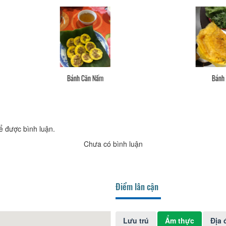
Lẩu Nấm
Thịt Nướng Cuốn Hành
ể được bình luận.
Chưa có bình luận
Điểm lân cận
Lưu trú
Ẩm thực
Địa 