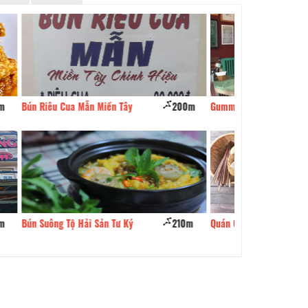
200m
Gummy Chicken Steak
230m
Quán Cơm 27
210m
Quán Cơm Ngày 3 Bữa
240m
Zen Garden Coffe