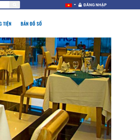
ĐĂNG NHẬP
 TIỆN
BẢN ĐỒ SỐ