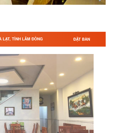
À LẠT, TỈNH LÂM ĐỒNG
ĐẶT BÀN
tại chùa Quan Âm mà khôn
 hoàn hảo giữa những tinh
sự an lạc trong tâm hồn !