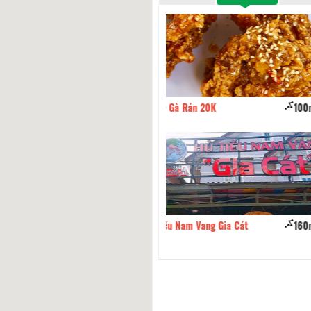
- Gà Rán 20K
100m
Bún Riêu Cua Mẫn Miền Tây
ếu Nam Vang Gia Cát
160m
Bún Suông Tộ Hải Sản Tư Ký