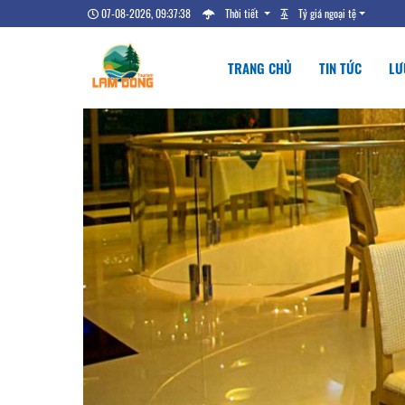
07-08-2026, 09:37:39
Thời tiết
Tỷ giá ngoại tệ
TRANG CHỦ
TIN TỨC
LƯ