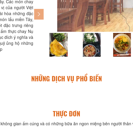
đây. Các món chay
vị của người Việt
hài hòa những đặc
món lẩu miền Tây,
t đặc trưng riêng
 ẩm thực chay Nụ
mục đích ý nghĩa và
 quỹ ủng hộ những
 p
NHỮNG DỊCH VỤ PHỔ BIẾN
THỰC ĐƠN
không gian ấm cúng và có những bữa ăn ngon miệng bên người thân v