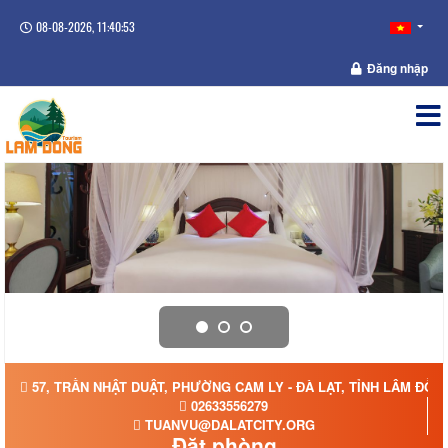
08-08-2026, 11:40:53
Đăng nhập
57, TRẦN NHẬT DUẬT, PHƯỜNG CAM LY - ĐÀ LẠT, TỈNH LÂM ĐỒN
02633556279
TUANVU@DALATCITY.ORG
Đặt phòng