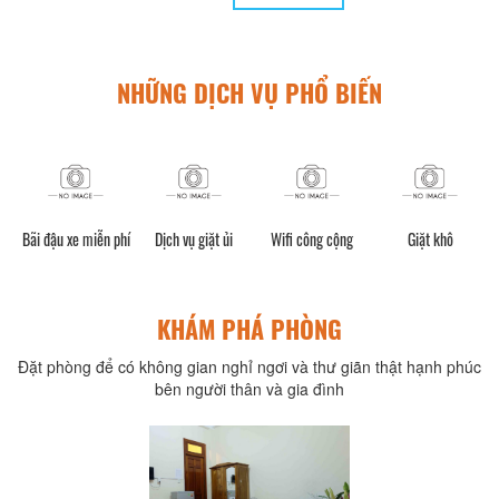
NHỮNG DỊCH VỤ PHỔ BIẾN
cả
Bãi đậu xe miễn phí
Dịch vụ giặt ủi
Wifi công cộng
Giặt khô
KHÁM PHÁ PHÒNG
Đặt phòng để có không gian nghỉ ngơi và thư giãn thật hạnh phúc
bên người thân và gia đình