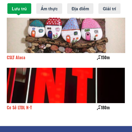
Lưu trú
Ẩm thực
Địa điểm
Giải trí
CSLT Alaca
150m
Th
Cơ Sở LTDL N-T
180m
Bá