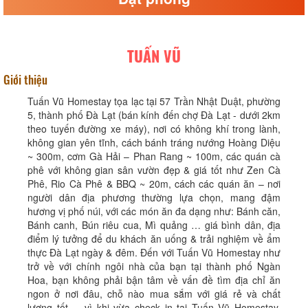
TUẤN VŨ
Giới thiệu
Tuấn Vũ Homestay tọa lạc tại 57 Trần Nhật Duật, phường
5, thành phố Đà Lạt (bán kính đến chợ Đà Lạt - dưới 2km
theo tuyến đường xe máy), nơi có không khí trong lành,
không gian yên tĩnh, cách bánh tráng nướng Hoàng Diệu
~ 300m, cơm Gà Hải – Phan Rang ~ 100m, các quán cà
phê với không gian sân vườn đẹp & giá tốt như Zen Cà
Phê, Rio Cà Phê & BBQ ~ 20m, cách các quán ăn – nơi
người dân địa phương thường lựa chọn, mang đậm
hương vị phố núi, với các món ăn đa dạng như: Bánh căn,
Bánh canh, Bún riêu cua, Mì quảng … giá bình dân, địa
điểm lý tưởng để du khách ăn uống & trải nghiệm về ẩm
thực Đà Lạt ngày & đêm. Đến với Tuấn Vũ Homestay như
trở về với chính ngôi nhà của bạn tại thành phố Ngàn
Hoa, bạn không phải bận tâm về vấn đề tìm địa chỉ ăn
ngon ở nơi đâu, chỗ nào mua sắm với giá rẻ và chất
lượng tốt…, vì khi vừa check in tại Tuấn Vũ Homestay,