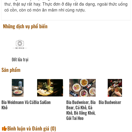
thư, thật sự rất hay. Thực đơn ở đây rất đa dạng, ngoài thức uống
có cồn, còn có món ăn mâm nhi cùng rượu.
Những dịch vụ phổ biến
Đốt lửa trại
Sản phẩm
Bia Budweiser
Bia Budweiser, Bia
Bia Weidmann Và Cá
Bia SaiGon
Bear, Cá Khô, Gà
Khô
Khô, Bò Xông Khói,
Gỏi Tai Heo
Bình luận và Đánh giá (
0
)