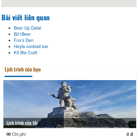
Bài viết liên quan
Beer Up Dalat
B21Beer
Fox’s Den
Heyla cocktail bar
Kít Bia Craft
Lịch trình của bạn
Lịch trình của tôi
Chi phí
0 đ