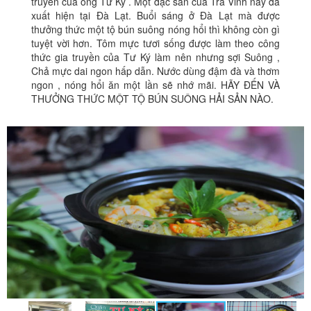
truyền của ông Tư Ký . Một đặc sản của Trà Vinh nay đã
xuất hiện tại Đà Lạt. Buổi sáng ở Đà Lạt mà được
thưởng thức một tộ bún suông nóng hổi thì không còn gì
tuyệt vời hơn. Tôm mực tươi sống được làm theo công
thức gia truyền của Tư Ký làm nên nhưng sợi Suông ,
Chả mực dai ngon hấp dẫn. Nước dùng đậm đà và thơm
ngon , nóng hổi ăn một lần sẽ nhớ mãi. HÃY ĐẾN VÀ
THƯỞNG THỨC MỘT TỘ BÚN SUÔNG HẢI SẢN NÀO.