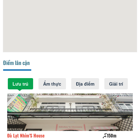
Điểm lân cận
Lưu trú
Ẩm thực
Địa điểm
Giải trí
Đà Lạt Nhím'S House
150m
Lố