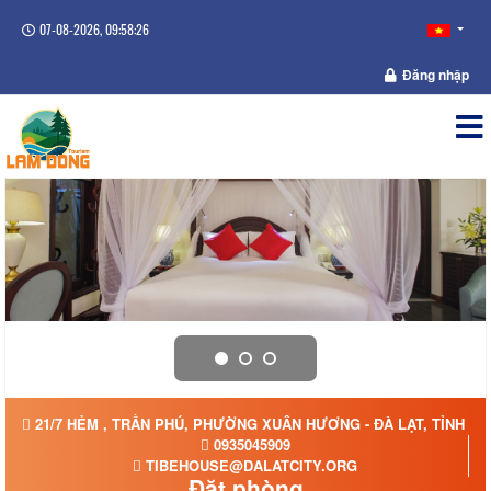
07-08-2026, 09:58:26
Đăng nhập
21/7 HẺM , TRẦN PHÚ, PHƯỜNG XUÂN HƯƠNG - ĐÀ LẠT, TỈNH L
0935045909
TIBEHOUSE@DALATCITY.ORG
Đặt phòng