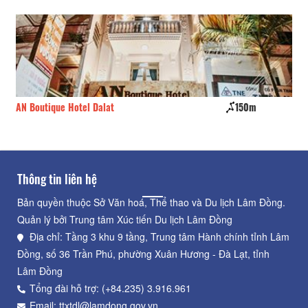
AN Boutique Hotel Dalat
150m
La
Thông tin liên hệ
Bản quyền thuộc Sở Văn hoá, Thể thao và Du lịch Lâm Đồng.
Quản lý bởi Trung tâm Xúc tiến Du lịch Lâm Đồng
Địa chỉ: Tầng 3 khu 9 tầng, Trung tâm Hành chính tỉnh Lâm
Đồng, số 36 Trần Phú, phường Xuân Hương - Đà Lạt, tỉnh
Lâm Đồng
Tổng đài hỗ trợ: (+84.235) 3.916.961
Email: ttxtdl@lamdong.gov.vn