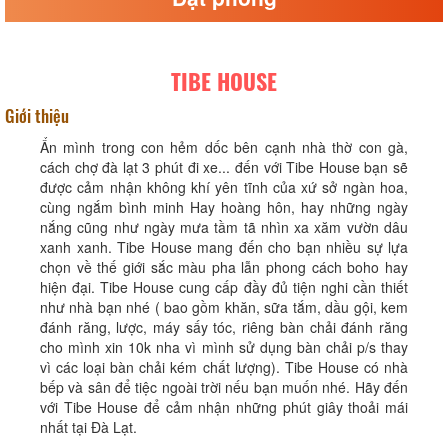
TIBE HOUSE
Giới thiệu
Ẩn mình trong con hẻm dốc bên cạnh nhà thờ con gà,
cách chợ đà lạt 3 phút đi xe... đến với Tibe House bạn sẽ
được cảm nhận không khí yên tĩnh của xứ sở ngàn hoa,
cùng ngắm bình minh Hay hoàng hôn, hay những ngày
nắng cũng như ngày mưa tầm tã nhìn xa xăm vườn dâu
xanh xanh. Tibe House mang đến cho bạn nhiều sự lựa
chọn về thế giới sắc màu pha lẫn phong cách boho hay
hiện đại. Tibe House cung cấp đầy đủ tiện nghi cần thiết
như nhà bạn nhé ( bao gồm khăn, sữa tắm, dầu gội, kem
đánh răng, lược, máy sấy tóc, riêng bàn chải đánh răng
cho mình xin 10k nha vì mình sử dụng bàn chải p/s thay
vì các loại bàn chải kém chất lượng). Tibe House có nhà
bếp và sân để tiệc ngoài trời nếu bạn muốn nhé. Hãy đến
với Tibe House để cảm nhận những phút giây thoải mái
nhất tại Đà Lạt.